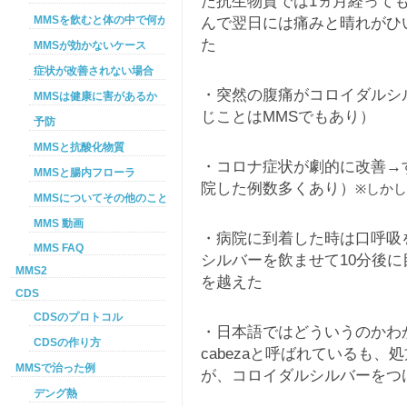
た抗生物質では1ヵ月経って
MMSを飲むと体の中で何が起こるか
んで翌日には痛みと晴れがひ
た
MMSが効かないケース
症状が改善されない場合
・突然の腹痛がコロイダルシ
MMSは健康に害があるか
じことはMMSでもあり）
予防
MMSと抗酸化物質
・コロナ症状が劇的に改善→
MMSと腸内フローラ
院した例数多くあり）
※しか
MMSについてその他のこと
MMS 動画
・病院に到着した時は口呼吸
MMS FAQ
シルバーを飲ませて10分後
MMS2
を越えた
CDS
CDSのプロトコル
・日本語ではどういうのかわかり
CDSの作り方
cabezaと呼ばれているも
MMSで治った例
が、コロイダルシルバーをつ
デング熱