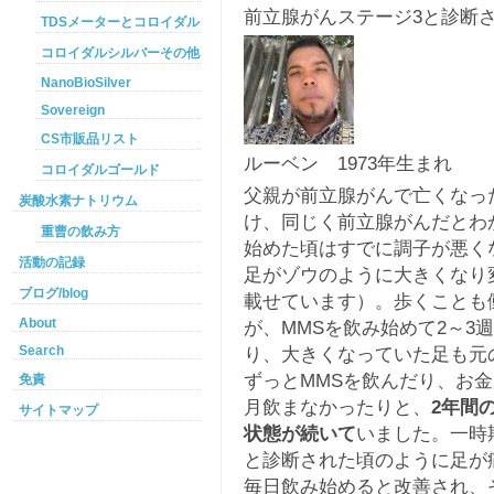
前立腺がんステージ3と診断さ
TDSメーターとコロイダルシルバー
コロイダルシルバーその他
NanoBioSilver
Sovereign
CS市販品リスト
ルーベン 1973年生まれ
コロイダルゴールド
父親が前立腺がんで亡くなっ
炭酸水素ナトリウム
け、同じく前立腺がんだとわ
重曹の飲み方
始めた頃はすでに調子が悪く
活動の記録
足がゾウのように大きくなり
ブログ/blog
載せています）。歩くことも
About
が、MMSを飲み始めて2～3
Search
り、大きくなっていた足も元
ずっとMMSを飲んだり、お
免責
月飲まなかったりと、
2年間
サイトマップ
状態が続いて
いました。一時
と診断された頃のように足が
毎日飲み始めると改善され、