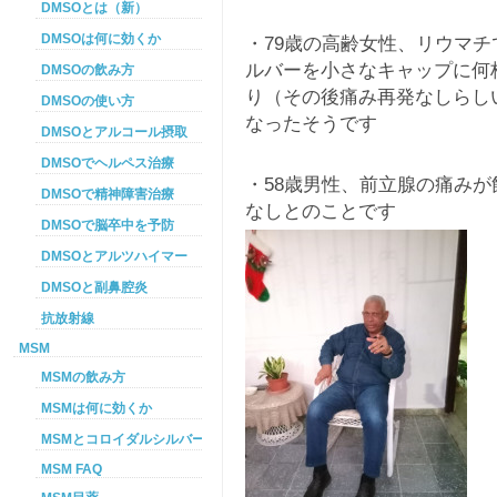
DMSOとは（新）
DMSOは何に効くか
・79歳の高齢女性、リウマ
ルバーを小さなキャップに何
DMSOの飲み方
り（その後痛み再発なしらし
DMSOの使い方
なったそうです
DMSOとアルコール摂取
DMSOでヘルペス治療
・58歳男性、前立腺の痛み
DMSOで精神障害治療
なしとのことです
DMSOで脳卒中を予防
DMSOとアルツハイマー
DMSOと副鼻腔炎
抗放射線
MSM
MSMの飲み方
MSMは何に効くか
MSMとコロイダルシルバーを使った癌プロトコル
MSM FAQ