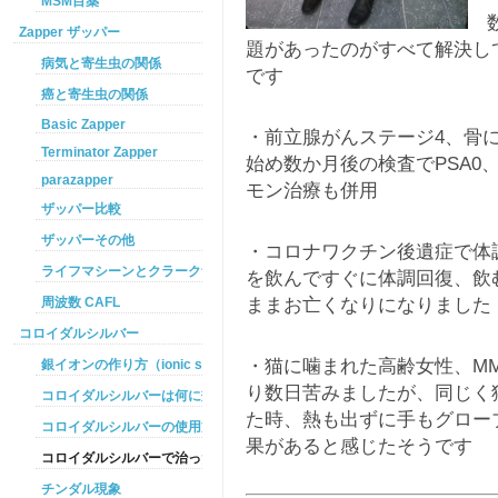
MSM目薬
数
Zapper ザッパー
題があったのがすべて解決し
病気と寄生虫の関係
です
癌と寄生虫の関係
Basic Zapper
・前立腺がんステージ4、骨
Terminator Zapper
始め数か月後の検査でPSA0
parazapper
モン治療も併用
ザッパー比較
ザッパーその他
・コロナワクチン後遺症で体
ライフマシーンとクラークザッパーの違い
を飲んですぐに体調回復、飲
ままお亡くなりになりました
周波数 CAFL
コロイダルシルバー
・猫に噛まれた高齢女性、M
銀イオンの作り方（ionic silver ）
り数日苦みましたが、同じく
コロイダルシルバーは何に効くのか
た時、熱も出ずに手もグロー
コロイダルシルバーの使用方法
果があると感じたそうです
コロイダルシルバーで治った例
チンダル現象