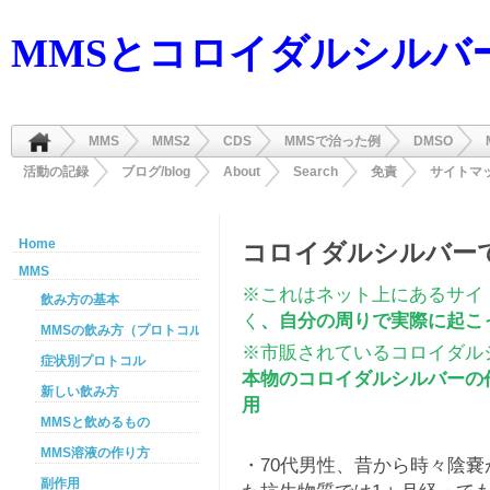
MMSとコロイダルシルバ
MMS
MMS2
CDS
MMSで治った例
DMSO
活動の記録
ブログ/blog
About
Search
免責
サイトマ
Home
コロイダルシルバー
MMS
※これはネット上にあるサイ
飲み方の基本
く
、自分の周りで実際に起こ
MMSの飲み方（プロトコル）
※市販されているコロイダル
症状別プロトコル
本物のコロイダルシルバーの
新しい飲み方
用
MMSと飲めるもの
MMS溶液の作り方
・70代男性、昔から時々陰
副作用