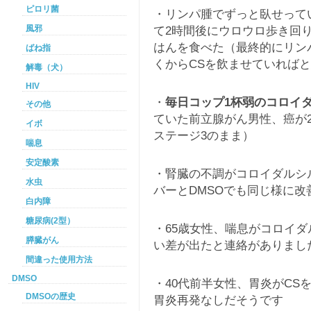
ピロリ菌
・リンパ腫でずっと臥せって
風邪
て2時間後にウロウロ歩き回
はんを食べた（最終的にリン
ばね指
くからCSを飲ませていれば
解毒（犬）
HIV
・
毎日コップ1杯弱のコロイ
その他
ていた前立腺がん男性、癌が2
イボ
ステージ3のまま）
喘息
安定酸素
・腎臓の不調がコロイダルシ
水虫
バーとDMSOでも同じ様に改
白内障
糖尿病(2型）
・65歳女性、喘息がコロイ
膵臓がん
い差が出たと連絡がありまし
間違った使用方法
DMSO
・40代前半女性、胃炎がCS
DMSOの歴史
胃炎再発なしだそうです