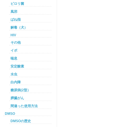
ピロリ菌
風邪
ばね指
解毒（犬）
HIV
その他
イボ
喘息
安定酸素
水虫
白内障
糖尿病(2型）
膵臓がん
間違った使用方法
DMSO
DMSOの歴史