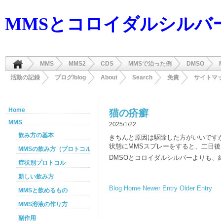
MMSとコロイダルシルバ
MMS
MMS2
CDS
MMSで治った例
DMSO
活動の記録
ブログ/blog
About
Search
免責
サイトマ
Home
猫の疥癬
MMS
2025/1/22
飲み方の基本
きちんと原因は駆除した方がいいです
状態にMMSスプレーをすると、二日
MMSの飲み方（プロトコル）
DMSOとコロイダルシルバーよりも、
症状別プロトコル
新しい飲み方
Blog Home
Newer Entry
Older Entry
MMSと飲めるもの
MMS溶液の作り方
副作用