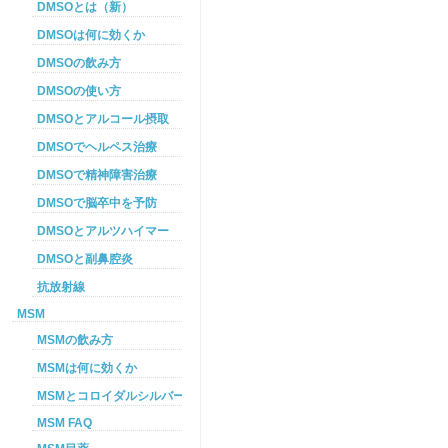
DMSOとは（新）
DMSOは何に効くか
DMSOの飲み方
DMSOの使い方
DMSOとアルコール摂取
DMSOでヘルペス治療
DMSOで精神障害治療
DMSOで脳卒中を予防
DMSOとアルツハイマー
DMSOと副鼻腔炎
抗放射線
MSM
MSMの飲み方
MSMは何に効くか
MSMとコロイダルシルバーを使った癌プロトコル
MSM FAQ