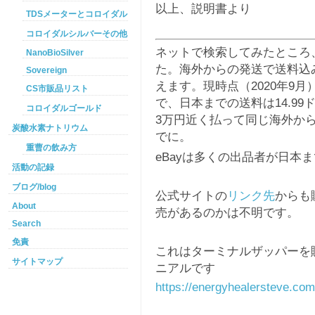
以上、説明書より
TDSメーターとコロイダルシルバー
コロイダルシルバーその他
ネットで検索してみたところ
NanoBioSilver
た。海外からの発送で送料込み
Sovereign
えます。現時点（2020年9月
CS市販品リスト
で、日本までの送料は14.99ド
コロイダルゴールド
3万円近く払って同じ海外か
炭酸水素ナトリウム
でに。
重曹の飲み方
eBayは多くの出品者が日本
活動の記録
ブログ/blog
公式サイトの
リンク先
からも
About
売があるのかは不明です。
Search
免責
これはターミナルザッパーを
サイトマップ
ニアルです
https://energyhealersteve.com