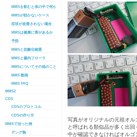
MMSを飲むと体の中で何が起こるか
MMSが効かないケース
症状が改善されない場合
MMSは健康に害があるか
予防
MMSと抗酸化物質
MMSと腸内フローラ
MMSについてその他のこと
MMS 動画
MMS FAQ
MMS2
CDS
CDSのプロトコル
CDSの作り方
写真がオリジナルの元祖オル
MMSで治った例
と呼ばれる類似品が多く出回
デング熱
中が確認できなければオルゴ