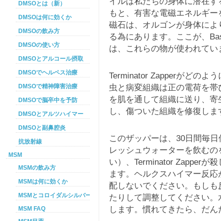
イルは私たちの身体に潜在す
DMSOとは（新）
もと、有害な電磁エネルギー
DMSOは何に効くか
磁石は、オルゴンが身体によ
DMSOの飲み方
る為にあります。ここが、Basic 
DMSOの使い方
は、これらの物が使われてい
DMSOとアルコール摂取
DMSOでヘルペス治療
Terminator Zapper
虫と病変組織は正の電荷を帯
DMSOで精神障害治療
を肌を通して組織に送り、寄
DMSOで脳卒中を予防
し、傷ついた組織を修復しま
DMSOとアルツハイマー
DMSOと副鼻腔炎
このザッパーは、30日間毎
抗放射線
レッシュウォーターを飲むの
MSM
い）、Terminator Zap
MSMの飲み方
ます。ヘルクスハイマー反応
MSMは何に効くか
配しないでください。もしも
MSMとコロイダルシルバーを使った癌プロトコル
たりして調整してください。
します。慣れてきたら、だん
MSM FAQ