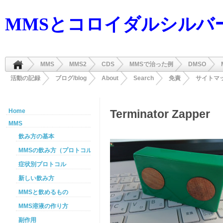
MMSとコロイダルシルバ
MMS
MMS2
CDS
MMSで治った例
DMSO
活動の記録
ブログ/blog
About
Search
免責
サイトマ
Home
Terminator Zapper
MMS
飲み方の基本
MMSの飲み方（プロトコル）
症状別プロトコル
新しい飲み方
MMSと飲めるもの
MMS溶液の作り方
副作用