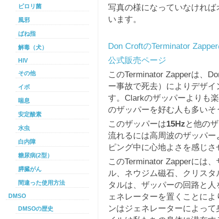
写真の様になっていなければ
ピロリ菌
います。
風邪
ばね指
Don CroftのTerminator Z
解毒（犬）
公式販売ページ
HIV
このTerminator Zapperは
その他
ー事故で死去）によりデザイ
イボ
す。Clarkのザッパーより
喘息
のザッパーを好む人も多いそ
安定酸素
このザッパーは
15Hz
と他のザ
水虫
流れるには高周波のザッパー
白内障
ピング中に心地よさを感じさ
糖尿病(2型）
このTerminator Zapp
膵臓がん
ル、ネウジム磁石、クリスタ
間違った使用方法
タルは、ザッパーの回路と人
ェネレーターを置くことによ
DMSO
ンはジェネレーターによって
DMSOの歴史