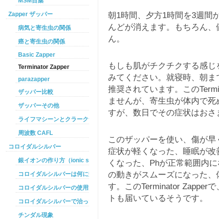
MSM目薬
朝1時間、夕方1時間を3週間
Zapper ザッパー
んどが消えます。もちろん、
病気と寄生虫の関係
ん。
癌と寄生虫の関係
Basic Zapper
もしも肌がチクチクする感じ
Terminator Zapper
みてください。就寝時、朝ま
parazapper
推奨されています。このTerm
ザッパー比較
ませんが、寄生虫が体内で死
ザッパーその他
すが、数日でその症状はおさ
ライフマシーンとクラークザッパーの違い
周波数 CAFL
このザッパーを使い、傷が早
コロイダルシルバー
症状が軽くなった、睡眠が改
銀イオンの作り方（ionic silver ）
くなった、Phが正常範囲内
の動きがスムーズになった、
コロイダルシルバーは何に効くのか
す。このTerminator Za
コロイダルシルバーの使用方法
トも届いているそうです。
コロイダルシルバーで治った例
チンダル現象