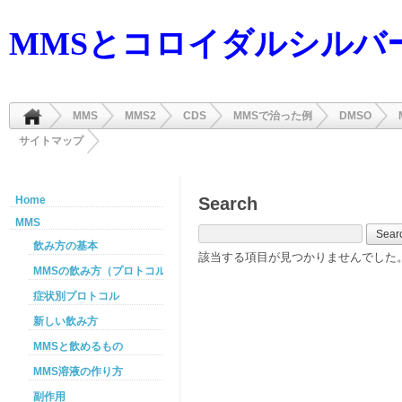
MMSとコロイダルシルバ
MMS
MMS2
CDS
MMSで治った例
DMSO
サイトマップ
Home
Search
MMS
飲み方の基本
該当する項目が見つかりませんでした
MMSの飲み方（プロトコル）
症状別プロトコル
新しい飲み方
MMSと飲めるもの
MMS溶液の作り方
副作用