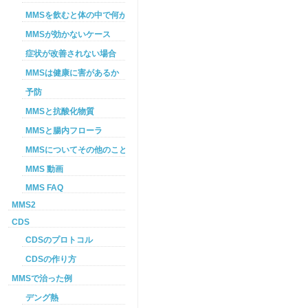
MMSを飲むと体の中で何が起こるか
MMSが効かないケース
症状が改善されない場合
MMSは健康に害があるか
予防
MMSと抗酸化物質
MMSと腸内フローラ
MMSについてその他のこと
MMS 動画
MMS FAQ
MMS2
CDS
CDSのプロトコル
CDSの作り方
MMSで治った例
デング熱