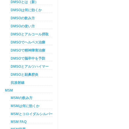
DMSOとは（新）
DMSOは何に効くか
DMSOの飲み方
DMSOの使い方
DMSOとアルコール摂取
DMSOでヘルペス治療
DMSOで精神障害治療
DMSOで脳卒中を予防
DMSOとアルツハイマー
DMSOと副鼻腔炎
抗放射線
MSM
MSMの飲み方
MSMは何に効くか
MSMとコロイダルシルバーを使った癌プロトコル
MSM FAQ