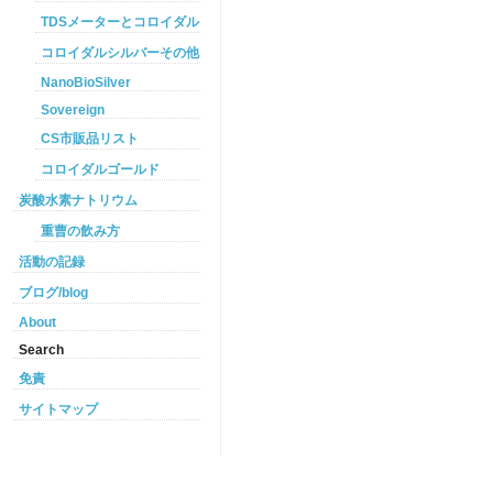
TDSメーターとコロイダルシルバー
コロイダルシルバーその他
NanoBioSilver
Sovereign
CS市販品リスト
コロイダルゴールド
炭酸水素ナトリウム
重曹の飲み方
活動の記録
ブログ/blog
About
Search
免責
サイトマップ