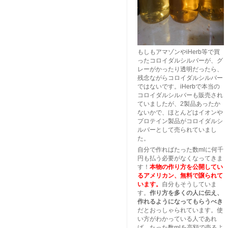
もしもアマゾンやiHerb等で買
ったコロイダルシルバーが、グ
レーがかったり透明だったら、
残念ながらコロイダルシルバー
ではないです。iHerbで本当の
コロイダルシルバーも販売され
ていましたが、2製品あったか
ないかで、ほとんどはイオンや
プロテイン製品がコロイダルシ
ルバーとして売られていまし
た。
自分で作ればたった数mlに何千
円も払う必要がなくなってきま
す！
本物の作り方を公開してい
るアメリカン、無料で譲られて
います。
自分もそうしていま
す。
作り方を多くの人に伝え、
作れるようになってもらうべき
だとおっしゃられています。使
い方がわかっている人であれ
ば、たった数mlを高額で売るよ