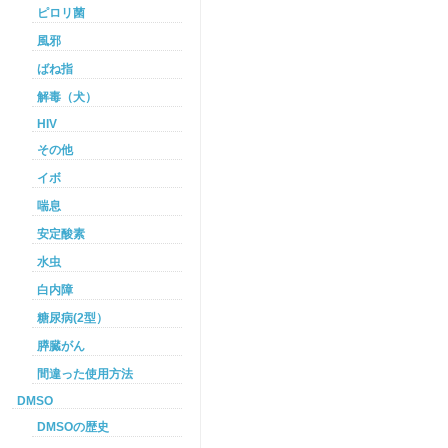
ピロリ菌
風邪
ばね指
解毒（犬）
HIV
その他
イボ
喘息
安定酸素
水虫
白内障
糖尿病(2型）
膵臓がん
間違った使用方法
DMSO
DMSOの歴史