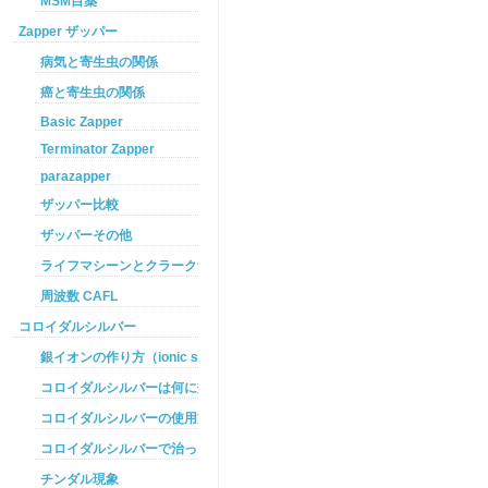
MSM目薬
Zapper ザッパー
病気と寄生虫の関係
癌と寄生虫の関係
Basic Zapper
Terminator Zapper
parazapper
ザッパー比較
ザッパーその他
ライフマシーンとクラークザッパーの違い
周波数 CAFL
コロイダルシルバー
銀イオンの作り方（ionic silver ）
コロイダルシルバーは何に効くのか
コロイダルシルバーの使用方法
コロイダルシルバーで治った例
チンダル現象