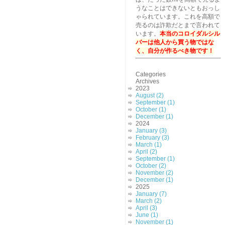
うなことはできないともおっし
ゃられています。これを高額で
売るのは詐欺だとまで言われて
います。
本当のコロイダルシル
バーは他人から買う物ではな
く、自分が作るべき物です！
Categories
Archives
2023
August (2)
September (1)
October (1)
December (1)
2024
January (3)
February (3)
March (1)
April (2)
September (1)
October (2)
November (2)
December (1)
2025
January (7)
March (2)
April (3)
June (1)
November (1)