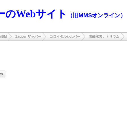
ーのWebサイト
（旧MMSオンライン）
MSM
Zapper ザッパー
コロイダルシルバー
炭酸水素ナトリウム
。