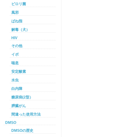
ピロリ菌
風邪
ばね指
解毒（犬）
HIV
その他
イボ
喘息
安定酸素
水虫
白内障
糖尿病(2型）
膵臓がん
間違った使用方法
DMSO
DMSOの歴史