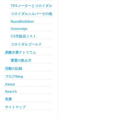
TDSメーターとコロイダルシルバー
コロイダルシルバーその他
NanoBioSilver
Sovereign
CS市販品リスト
コロイダルゴールド
炭酸水素ナトリウム
重曹の飲み方
活動の記録
ブログ/blog
About
Search
免責
サイトマップ