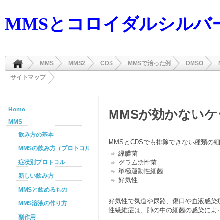
MMSとコロイダルシルバ
MMS
MMS2
CDS
MMSで治った例
DMSO
サイトマップ
Home
MMSが効かないケ
MMS
飲み方の基本
MMSとCDSでも排除できない種類の
MMSの飲み方（プロトコル）
緑膿菌
症状別プロトコル
グラム陰性菌
単極運動性細菌
新しい飲み方
好気性
MMSと飲めるもの
好気性で気道や尿路、傷口や血液感染
MMS溶液の作り方
性繊維症は、肺の中の細菌の感染によ
副作用