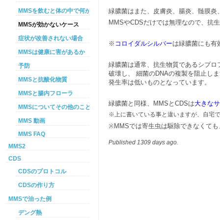
MMSを飲むと体の中で何が起こるか
緑膿菌はまた、皮膚炎、腸炎、髄膜炎
MMSやCDSだけでは無理なので、抗
MMSが効かないケース
症状が改善されない場合
※
コロイダルシルバー
は緑膿菌にも有
MMSは健康に害があるか
緑膿菌は通常、抗生物質であるシプロ
予防
破壊し、 細菌のDNAの複製を阻止
MMSと抗酸化物質
発生率は低いものとなっています。
MMSと腸内フローラ
緑膿菌と同様、MMSとCDSは
大きなサ
MMSについてその他のこと
※上に書いている事と違いますが、自宅で
MMS 動画
※MMSでは寄生虫は駆除できなくて
MMS FAQ
Published 1309 days ago.
MMS2
CDS
CDSのプロトコル
CDSの作り方
MMSで治った例
デング熱