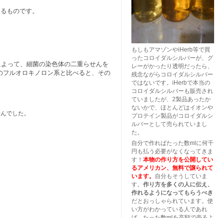
よるものです。
もしもアマゾンやiHerb等で買
ったコロイダルシルバーが、グ
によって、細菌の染色体の二重らせんを
レーがかったり透明だったら、
のフルオロキノロン系と比べると、その
残念ながらコロイダルシルバー
ではないです。iHerbで本当の
コロイダルシルバーも販売され
ていましたが、2製品あったか
ないかで、ほとんどはイオンや
せんでした。
プロテイン製品がコロイダルシ
ルバーとして売られていまし
た。
自分で作ればたった数mlに何千
円も払う必要がなくなってきま
す！
本物の作り方を公開してい
るアメリカン、無料で譲られて
います。
自分もそうしていま
す。
作り方を多くの人に伝え、
作れるようになってもらうべき
だとおっしゃられています。使
い方がわかっている人であれ
ば、たった数mlを高額で売るよ