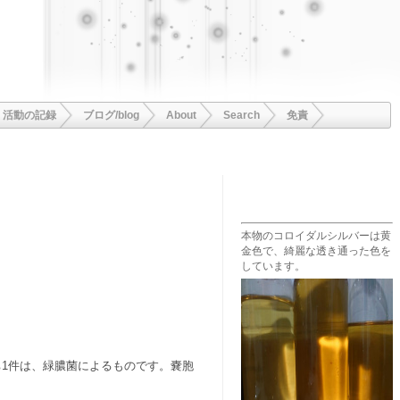
活動の記録
ブログ/blog
About
Search
免責
本物のコロイダルシルバーは黄
金色で、綺麗な透き通った色を
しています。
ち1件は、緑膿菌によるものです。嚢胞