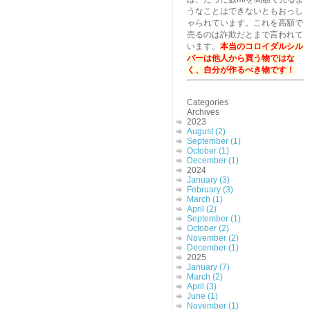
うなことはできないともおっし
ゃられています。これを高額で
売るのは詐欺だとまで言われて
います。
本当のコロイダルシル
バーは他人から買う物ではな
く、自分が作るべき物です！
Categories
Archives
2023
August (2)
September (1)
October (1)
December (1)
2024
January (3)
February (3)
March (1)
April (2)
September (1)
October (2)
November (2)
December (1)
2025
January (7)
March (2)
April (3)
June (1)
November (1)