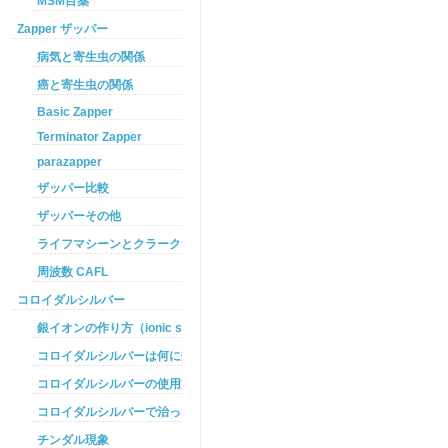
MSM目薬
Zapper ザッパー
病気と寄生虫の関係
癌と寄生虫の関係
Basic Zapper
Terminator Zapper
parazapper
ザッパー比較
ザッパーその他
ライフマシーンとクラークザッパーの違い
周波数 CAFL
コロイダルシルバー
銀イオンの作り方（ionic silver ）
コロイダルシルバーは何に効くのか
コロイダルシルバーの使用方法
コロイダルシルバーで治った例
チンダル現象