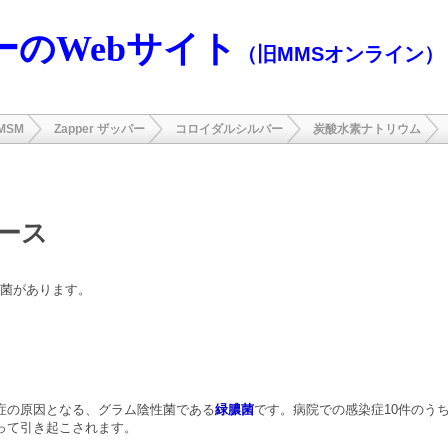
ーのWebサイト
（旧MMSオンライン）
MSM
Zapper ザッパー
コロイダルシルバー
炭酸水素ナトリウム
ース
細菌があります。
症の原因となる、グラム陰性菌である
緑膿菌
です。病院での感染症10件のう
って引き起こされます。