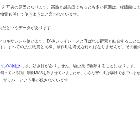
、外耳炎の原因となります。高熱と感染症でもっとも多い原因は、緑膿菌に
生物質も併せて使うようにと言われています。
効だというデータがあります
フロキサシンを使います。DNAジャイレースと呼ばれる酵素と結合すること
します。すべての抗生物質と同様、副作用を考えなければなりませんが、その他
イズの回虫
には、効き目がありません。駆虫薬で駆除することになります。
飼っている猫に毎晩MMSを飲ませていましたが、小さな寄生虫は駆除できていま
も、ザッパーという手が残されています