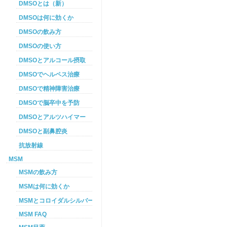
DMSOとは（新）
DMSOは何に効くか
DMSOの飲み方
DMSOの使い方
DMSOとアルコール摂取
DMSOでヘルペス治療
DMSOで精神障害治療
DMSOで脳卒中を予防
DMSOとアルツハイマー
DMSOと副鼻腔炎
抗放射線
MSM
MSMの飲み方
MSMは何に効くか
MSMとコロイダルシルバーを使った癌プロトコル
MSM FAQ