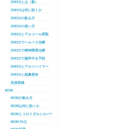
DMSOとは（新）
DMSOは何に効くか
DMSOの飲み方
DMSOの使い方
DMSOとアルコール摂取
DMSOでヘルペス治療
DMSOで精神障害治療
DMSOで脳卒中を予防
DMSOとアルツハイマー
DMSOと副鼻腔炎
抗放射線
MSM
MSMの飲み方
MSMは何に効くか
MSMとコロイダルシルバーを使った癌プロトコル
MSM FAQ