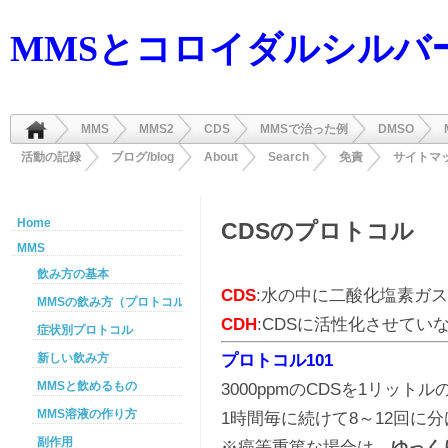
MMSとコロイダルシルバ
MMS
MMS2
CDS
MMSで治った例
DMSO
活動の記録
ブログ/blog
About
Search
免責
サイトマ
Home
CDSのプロトコル
MMS
飲み方の基本
CDS
:水の中に二酸化塩素ガス
MMSの飲み方（プロトコル）
CDH
:CDSに活性化させてい
症状別プロトコル
プロトコル101
新しい飲み方
MMSと飲めるもの
3000ppmのCDSを1リット
MMS溶液の作り方
1時間毎に続けて8～12回に
副作用
※癌等重篤な場合は、
ゆっく