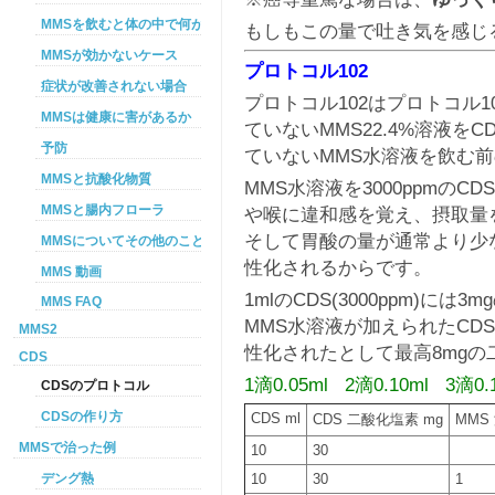
MMSを飲むと体の中で何が起こるか
もしもこの量で吐き気を感じ
MMSが効かないケース
プロトコル102
症状が改善されない場合
プロトコル102はプロトコル
MMSは健康に害があるか
ていないMMS22.4%溶液を
予防
ていないMMS水溶液を飲む前
MMSと抗酸化物質
MMS水溶液を3000ppmの
MMSと腸内フローラ
や喉に違和感を覚え、摂取量
そして胃酸の量が通常より少
MMSについてその他のこと
性化されるからです。
MMS 動画
1mlのCDS(3000ppm)
MMS FAQ
MMS水溶液が加えられたCD
MMS2
性化されたとして最高8mg
CDS
1滴0.05ml 2滴0.10ml 3滴0.
CDSのプロトコル
CDSの作り方
CDS ml
CDS 二酸化塩素 mg
MMS
MMSで治った例
10
30
デング熱
10
30
1