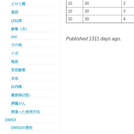
10
30
2
ピロリ菌
10
30
3
風邪
10
30
4
ばね指
解毒（犬）
HIV
Published 1311 days ago.
その他
イボ
喘息
安定酸素
水虫
白内障
糖尿病(2型）
膵臓がん
間違った使用方法
DMSO
DMSOの歴史