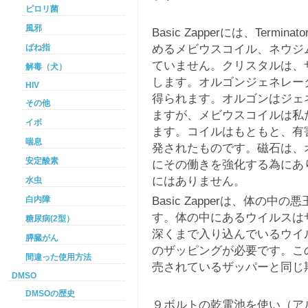
ピロリ菌
風邪
Basic Zapperには、Term
めるメビウスコイル、ネウジ
ばね指
ていません。クリスタルは、
解毒（犬）
します。オルゴンジェネレー
HIV
得られます。オルゴンはジェ
その他
ますが、メビウスコイルは私
イボ
ます。コイルはもともと、有
喘息
発されたものです。磁石は、
安定酸素
にその働きを強化する為にあります
にはありません。
水虫
Basic Zapperは、体の
白内障
す。体の中にあるウイルスは
糖尿病(2型）
深くまで入り込んでいるウイ
膵臓がん
のザッピングが必要です。こ
間違った使用方法
売されているザッパーと同じ
DMSO
DMSOの歴史
９ボルトの乾電池を使い（ア