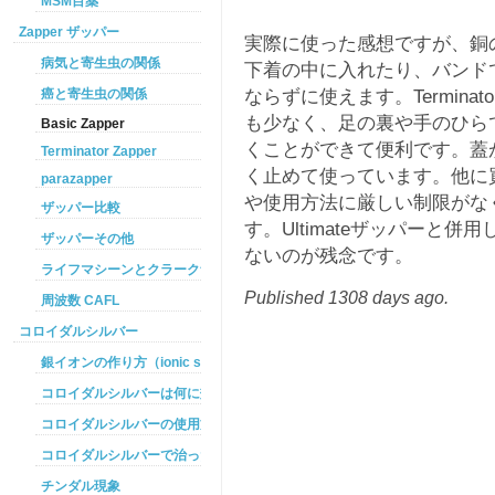
MSM目薬
Zapper ザッパー
実際に使った感想ですが、銅
病気と寄生虫の関係
下着の中に入れたり、バンド
ならずに使えます。Terminat
癌と寄生虫の関係
も少なく、足の裏や手のひら
Basic Zapper
くことができて便利です。蓋
Terminator Zapper
く止めて使っています。他に買っ
parazapper
や使用方法に厳しい制限がな
ザッパー比較
す。Ultimateザッパーと
ザッパーその他
ないのが残念です。
ライフマシーンとクラークザッパーの違い
Published 1308 days ago.
周波数 CAFL
コロイダルシルバー
銀イオンの作り方（ionic silver ）
コロイダルシルバーは何に効くのか
コロイダルシルバーの使用方法
コロイダルシルバーで治った例
チンダル現象