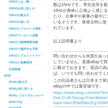
DMSOとは（新）
数は15Hzです。寄生虫等を
DMSOは何に効くか
15Hzが身体に心地よく感じ
DMSOの飲み方
たり、仕事中や家事の最中に
いるそうです。夜寝る時に使
DMSOの使い方
れています。
DMSOとアルコール摂取
DMSOでヘルペス治療
以上説明書より
DMSOで精神障害治療
DMSOで脳卒中を予防
問い合わせからも何度かあっ
DMSOとアルツハイマー
していません。直接eBayで
DMSOと副鼻腔炎
に載せておきます。英語の為
抗放射線
ば、いつでも問い合わせてく
MSM
この出品者さんは日本まで発送
MSMの飲み方
eBayの中では最安値です。
MSMは何に効くか
https://www.ebay.com/itm/Term
MSMとコロイダルシルバーを使った癌プロトコル
Don-Croft-Design-Feel-Bette
MSM FAQ
hash=item3f5bd56ec8:g:hV