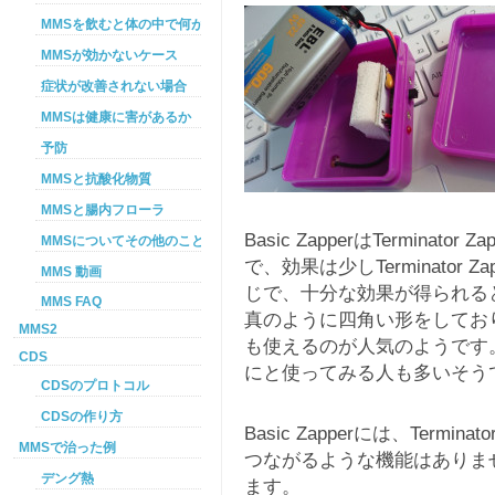
MMSを飲むと体の中で何が起こるか
MMSが効かないケース
症状が改善されない場合
MMSは健康に害があるか
予防
MMSと抗酸化物質
MMSと腸内フローラ
Basic ZapperはTermina
MMSについてその他のこと
で、効果は少しTerminator
MMS 動画
じで、十分な効果が得られる
MMS FAQ
真のように四角い形をしてお
MMS2
も使えるのが人気のようです。Ter
CDS
にと使ってみる人も多いそう
CDSのプロトコル
CDSの作り方
Basic Zapperには、Term
MMSで治った例
つながるような機能はありま
デング熱
ます。