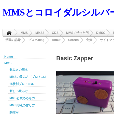
MMSとコロイダルシルバ
MMS
MMS2
CDS
MMSで治った例
DMSO
活動の記録
ブログ/blog
About
Search
免責
サイトマ
Home
Basic Zapper
MMS
飲み方の基本
MMSの飲み方（プロトコル）
症状別プロトコル
新しい飲み方
MMSと飲めるもの
MMS溶液の作り方
副作用