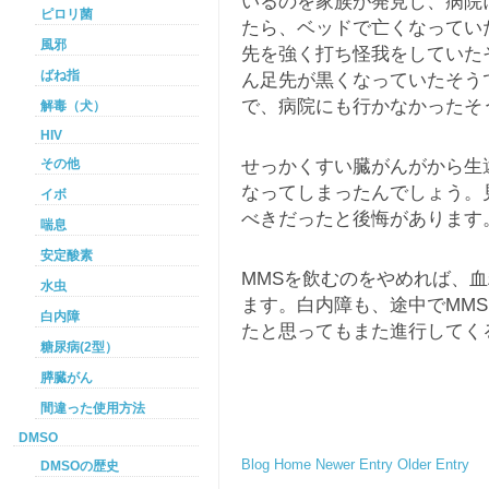
いるのを家族が発見し、病院
ピロリ菌
たら、ベッドで亡くなってい
風邪
先を強く打ち怪我をしていた
ばね指
ん足先が黒くなっていたそう
で、病院にも行かなかったそ
解毒（犬）
HIV
せっかくすい臓がんがから生
その他
なってしまったんでしょう。
イボ
べきだったと後悔があります
喘息
安定酸素
MMSを飲むのをやめれば、
水虫
ます。白内障も、途中でMM
白内障
たと思ってもまた進行してく
糖尿病(2型）
膵臓がん
間違った使用方法
DMSO
Blog Home
Newer Entry
Older Entry
DMSOの歴史