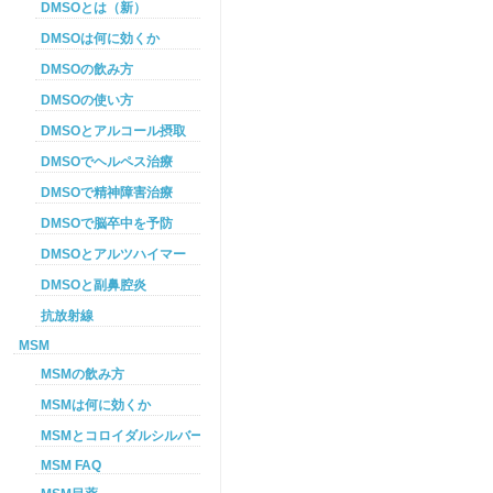
DMSOとは（新）
DMSOは何に効くか
DMSOの飲み方
DMSOの使い方
DMSOとアルコール摂取
DMSOでヘルペス治療
DMSOで精神障害治療
DMSOで脳卒中を予防
DMSOとアルツハイマー
DMSOと副鼻腔炎
抗放射線
MSM
MSMの飲み方
MSMは何に効くか
MSMとコロイダルシルバーを使った癌プロトコル
MSM FAQ