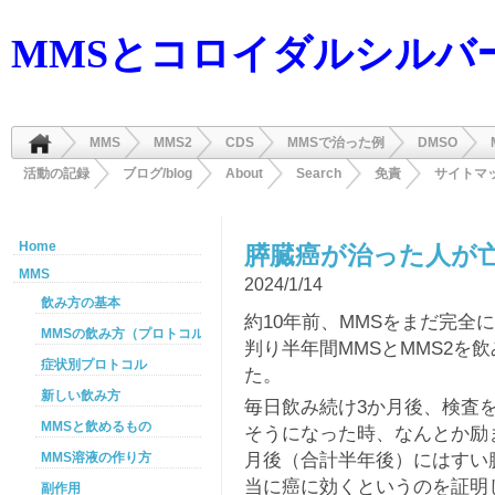
MMSとコロイダルシルバ
MMS
MMS2
CDS
MMSで治った例
DMSO
活動の記録
ブログ/blog
About
Search
免責
サイトマ
Home
膵臓癌が治った人が
MMS
2024/1/14
飲み方の基本
約10年前、MMSをまだ完全
MMSの飲み方（プロトコル）
判り半年間MMSとMMS2を
症状別プロトコル
た。
新しい飲み方
毎日飲み続け3か月後、検査
MMSと飲めるもの
そうになった時、なんとか励
月後（合計半年後）にはすい
MMS溶液の作り方
当に癌に効くというのを証明
副作用