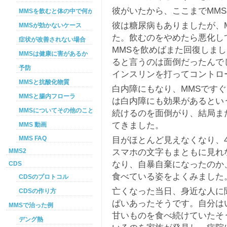
彼がいたから、ここまでMM
MMSを飲むと体の中で何が起こるか
彼は糖尿病もありましたが、
MMSが効かないケース
た。飲むのをやめたら悪化し
症状が改善されない場合
MMSを飲めばまた回復しま
MMSは健康に害があるか
ると言うのは面倒だったんで
予防
インスリンを打ってコントロ
MMSと抗酸化物質
白内障にもなり、MMSです
MMSと腸内フローラ
は白内障にも効果があるとい
MMSについてその他のこと
続けるのを面倒がり、結局ま
てきました。
MMS 動画
目がほとんど見えなくなり、
MMS FAQ
スマホの文字もまともに見れ
MMS2
なり、自暴自棄になったのか
CDS
食べている姿をよくみました
CDSのプロトコル
亡くなった当日、身近な人に
CDSの作り方
ぱいあったそうです。自分は
MMSで治った例
甘いものを食べ続けていたそ
デング熱