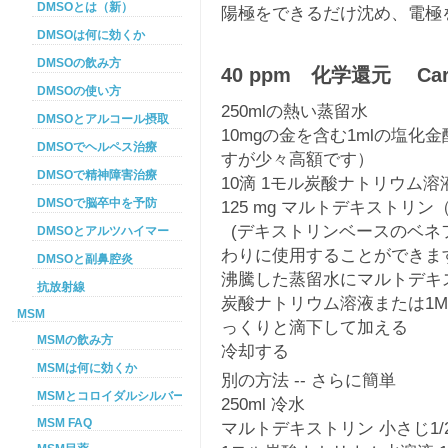
DMSOとは（新）
陽極をできるだけ沈め、電極
DMSOは何に効くか
DMSOの飲み方
40 ppm 化学還元 Carbo
DMSOの使い方
250mlの熱い蒸留水
DMSOとアルコール摂取
10mgの金を含む1mlの塩化金酸（
DMSOでヘルペス治療
すが少々高額です）
DMSOで精神障害治療
10滴 1モル炭酸ナトリウム溶
DMSOで脳卒中を予防
125 mg マルトデキストリ
(デキストリンベースのベネ
DMSOとアルツハイマー
わりに使用することができま
DMSOと副鼻腔炎
沸騰した蒸留水にマルトデキ
抗放射線
炭酸ナトリウム溶液または1M
MSM
っくりと滴下して加える
MSMの飲み方
冷却する
MSMは何に効くか
別の方法 -- さらに簡単
MSMとコロイダルシルバーを使った癌プロトコル
250ml 冷水
MSM FAQ
マルトデキストリン 小さじ1/