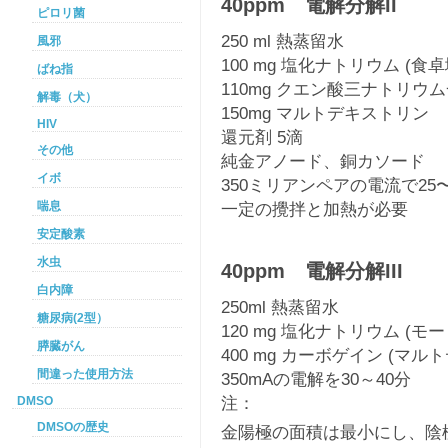
40ppm 電解分解II
ピロリ菌
250 ml 熱蒸留水
風邪
100 mg 塩化ナトリウム (
ばね指
110mg クエン酸三ナトリウ
解毒（犬）
150mg マルトデキストリン
HIV
還元剤 5滴
その他
純金アノード、銅カソード
イボ
350ミリアンペアの電流で25
喘息
一定の攪拌と加熱が必要
安定酸素
水虫
40ppm 電解分解III
白内障
250ml 熱蒸留水
糖尿病(2型）
120 mg 塩化ナトリウム (
膵臓がん
400 mg カーボゲイン (マル
間違った使用方法
350mAの電解を30～40分
注：
DMSO
DMSOの歴史
金陽極の面積は最小にし、陰