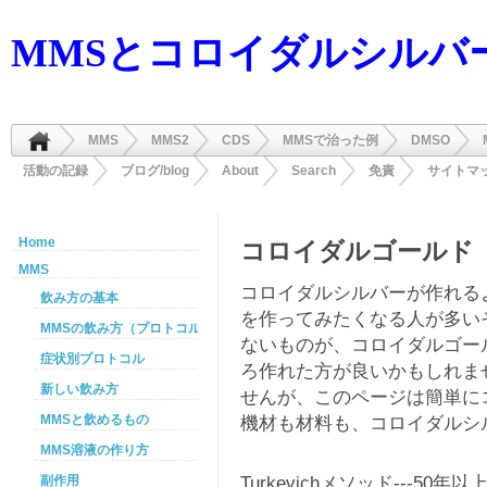
MMSとコロイダルシルバ
MMS
MMS2
CDS
MMSで治った例
DMSO
活動の記録
ブログ/blog
About
Search
免責
サイトマ
Home
コロイダルゴールド
MMS
コロイダルシルバーが作れる
飲み方の基本
を作ってみたくなる人が多い
MMSの飲み方（プロトコル）
ないものが、コロイダルゴー
症状別プロトコル
ろ作れた方が良いかもしれま
新しい飲み方
せんが、このページは簡単に
MMSと飲めるもの
機材も材料も、コロイダルシ
MMS溶液の作り方
Turkevichメソッド---
副作用