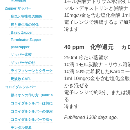
MSM目薬
1モル炭酸ナトリウム水溶液 1
マルトデキストリンと炭酸ナ
Zapper ザッパー
10mgの金を含む塩化金酸 1ml（
病気と寄生虫の関係
電子レンジで沸騰するまで加
癌と寄生虫の関係
冷ます
Basic Zapper
Terminator Zapper
40 ppm 化学還元 カロKa
parazapper
ザッパー比較
250ml 冷たい蒸留水
ザッパーその他
10滴 1モル炭酸ナトリウム溶
10滴 50%に希釈したKaro
ライフマシーンとクラークザッパーの違い
1ml 10mgの金を含む塩化金酸（
周波数 CAFL
かき混ぜる
コロイダルシルバー
電子レンジで約2分、または
銀イオンの作り方（ionic silver ）
る
コロイダルシルバーは何に効くのか
冷ます
コロイダルシルバーの使用方法
Published 1308 days ago.
コロイダルシルバーで治った例
チンダル現象