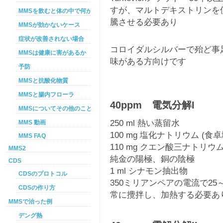
すが、マルトデキストリンを
MMSを飲むと体の中で何が起こるか
騰させる必要あり
MMSが効かないケース
症状が改善されない場合
コロイダルシルバーで殆ど事
MMSは健康に害があるか
味がある方向けです
予防
MMSと抗酸化物質
MMSと腸内フローラ
40ppm 電気分解I
MMSについてその他のこと
250 ml 熱い蒸留水
MMS 動画
100 mg 塩化ナトリウム (
MMS FAQ
110 mg クエン酸三ナトリ
MMS2
純金の陽極、銅の陰極
CDS
1 ml シナモン抽出物
CDSのプロトコル
350ミリアンペアの電流で25
CDSの作り方
常に攪拌し、加熱する必要あ
MMSで治った例
デング熱