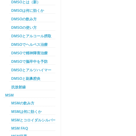
DMSOとは（新）
DMSOは何に効くか
DMSOの飲み方
DMSOの使い方
DMSOとアルコール摂取
DMSOでヘルペス治療
DMSOで精神障害治療
DMSOで脳卒中を予防
DMSOとアルツハイマー
DMSOと副鼻腔炎
抗放射線
MSM
MSMの飲み方
MSMは何に効くか
MSMとコロイダルシルバーを使った癌プロトコル
MSM FAQ