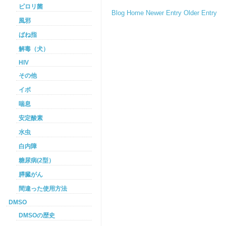
ピロリ菌
Blog Home
Newer Entry
Older Entry
風邪
ばね指
解毒（犬）
HIV
その他
イボ
喘息
安定酸素
水虫
白内障
糖尿病(2型）
膵臓がん
間違った使用方法
DMSO
DMSOの歴史