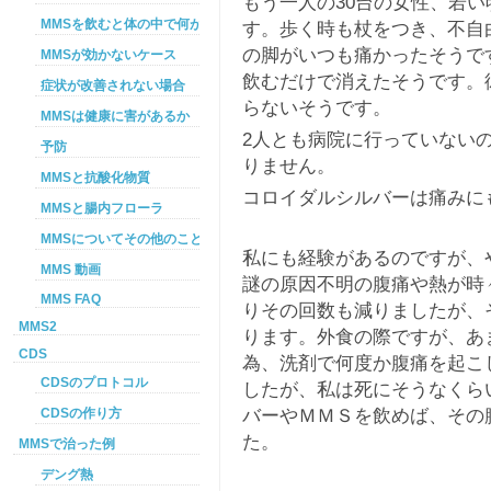
もう一人の30台の女性、若
MMSを飲むと体の中で何が起こるか
す。歩く時も杖をつき、不自
の脚がいつも痛かったそうで
MMSが効かないケース
飲むだけで消えたそうです。
症状が改善されない場合
らないそうです。
MMSは健康に害があるか
2人とも病院に行っていない
予防
りません。
MMSと抗酸化物質
コロイダルシルバーは痛みに
MMSと腸内フローラ
MMSについてその他のこと
私にも経験があるのですが、
MMS 動画
謎の原因不明の腹痛や熱が時
MMS FAQ
りその回数も減りましたが、
MMS2
ります。外食の際ですが、あ
CDS
為、洗剤で何度か腹痛を起こ
CDSのプロトコル
したが、私は死にそうなくら
バーやＭＭＳを飲めば、その
CDSの作り方
た。
MMSで治った例
デング熱