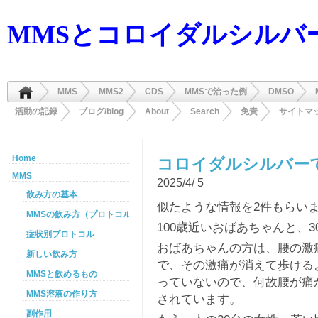
MMSとコロイダルシルバ
MMS
MMS2
CDS
MMSで治った例
DMSO
活動の記録
ブログ/blog
About
Search
免責
サイトマ
Home
コロイダルシルバー
MMS
2025/4/ 5
飲み方の基本
似たような情報を2件もらい
MMSの飲み方（プロトコル）
100歳近いおばあちゃんと、
症状別プロトコル
おばあちゃんの方は、腰の激
新しい飲み方
で、その激痛が消えて歩ける
MMSと飲めるもの
っていないので、何故腰が痛
MMS溶液の作り方
されています。
副作用