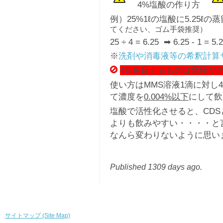
4%塩酸の作り方
例）25%1ℓの塩酸に5.25ℓ
てください、ゴム手袋推奨）
25 ÷ 4 = 6.25 ➡ 6.25 - 1 = 5.
※
洗剤や消毒液等の希釈計算
4%を超えるものは危険な
使い方はMMS溶液1滴に対し4
て濃度を
0.004%以下
にして飲
塩酸で活性化させると、CD
よりも飲みやすい・・・・と
なんら変わりないように思い
Published 1309 days ago.
サイトマップ (Site Map)