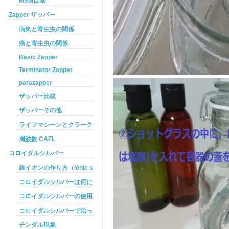
MSM目薬
Zapper ザッパー
病気と寄生虫の関係
癌と寄生虫の関係
Basic Zapper
Terminator Zapper
parazapper
ザッパー比較
ザッパーその他
ライフマシーンとクラークザッパーの違い
周波数 CAFL
コロイダルシルバー
銀イオンの作り方（ionic silver ）
コロイダルシルバーは何に効くのか
コロイダルシルバーの使用方法
コロイダルシルバーで治った例
チンダル現象