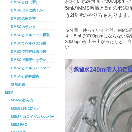
おおよそ24時間で3000pp
DMSOとは（新）
5mlのMMS溶液と5mlの4
DMSOは何に効くか
う2段階のやり方もあります
DMSOの飲み方
DMSOの使い方
※分量、使っている容器、MMS
DMSOとアルコール摂取
す。5mlで3000ppmにならな
3000ppmが出来上がったりと
DMSOでヘルペス治療
い。
DMSOで精神障害治療
DMSOで脳卒中を予防
DMSOとアルツハイマー
DMSOと副鼻腔炎
抗放射線
MSM
MSMの飲み方
MSMは何に効くか
MSMとコロイダルシルバーを使った癌プロトコル
MSM FAQ