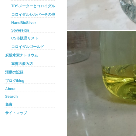
TDSメーターとコロイダルシルバー
コロイダルシルバーその他
NanoBioSilver
Sovereign
CS市販品リスト
コロイダルゴールド
炭酸水素ナトリウム
重曹の飲み方
活動の記録
ブログ/blog
About
Search
免責
サイトマップ