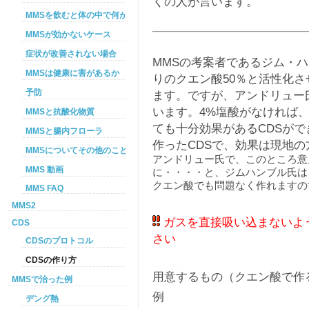
くの人が言います。
MMSを飲むと体の中で何が起こるか
MMSが効かないケース
症状が改善されない場合
MMSの考案者であるジム・ハ
MMSは健康に害があるか
りのクエン酸50％と活性化
予防
ます。ですが、アンドリュー
います。4%塩酸がなければ、
MMSと抗酸化物質
ても十分効果があるCDSが
MMSと腸内フローラ
作ったCDSで、効果は現地
MMSについてその他のこと
アンドリュー氏で、このところ意
MMS 動画
に・・・・と、ジムハンブル氏は
クエン酸でも問題なく作れますの
MMS FAQ
MMS2
ガスを直接吸い込まないよ
CDS
さい
CDSのプロトコル
CDSの作り方
用意するもの（クエン酸で作
MMSで治った例
例
デング熱