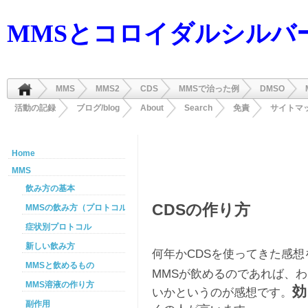
MMSとコロイダルシルバ
MMS
MMS2
CDS
MMSで治った例
DMSO
活動の記録
ブログ/blog
About
Search
免責
サイトマ
Home
MMS
飲み方の基本
CDSの作り方
MMSの飲み方（プロトコル）
症状別プロトコル
新しい飲み方
何年かCDSを使ってきた感
MMSと飲めるもの
MMSが飲めるのであれば、わ
MMS溶液の作り方
効
いかというのが感想です。
副作用