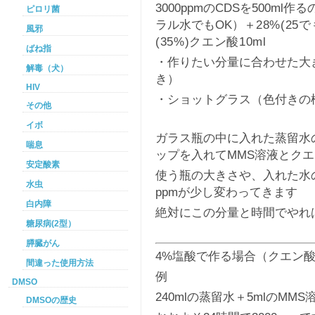
3000ppmのCDSを500m
ピロリ菌
ラル水でもOK）＋
28%(25
風邪
(35%)クエン酸10ml
ばね指
・作りたい分量に合わせた大
解毒（犬）
き）
HIV
・ショットグラス（色付きの
その他
イボ
ガラス瓶の中に入れた蒸留水
喘息
ップを入れてMMS溶液とク
安定酸素
使う瓶の大きさや、入れた水
水虫
ppmが少し変わってきます
白内障
絶対にこの分量と時間でやれ
糖尿病(2型）
膵臓がん
4%塩酸で作る場合（クエン
間違った使用方法
例
DMSO
240mlの蒸留水＋5mlのMMS
DMSOの歴史