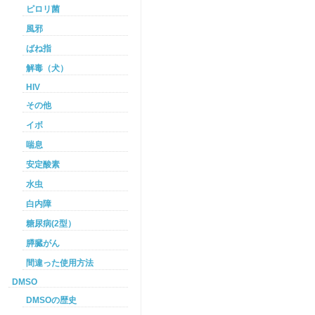
ピロリ菌
風邪
ばね指
解毒（犬）
HIV
その他
イボ
喘息
安定酸素
水虫
白内障
糖尿病(2型）
膵臓がん
間違った使用方法
DMSO
DMSOの歴史