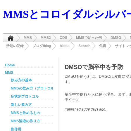
MMSとコロイダルシルバ
MMS
MMS2
CDS
MMSで治った例
DMSO
活動の記録
ブログ/blog
About
Search
免責
サイトマ
Home
DMSOで脳卒中を予防
MMS
DMSOを使う利点。DMSOは皮膚に
飲み方の基本
す。
MMSの飲み方（プロトコル）
脳卒中で倒れた人に使う場合、まず、
症状別プロトコル
中や手足
新しい飲み方
Published 1309 days ago.
MMSと飲めるもの
MMS溶液の作り方
副作用