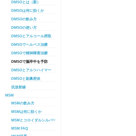
DMSOとは（新）
DMSOは何に効くか
DMSOの飲み方
DMSOの使い方
DMSOとアルコール摂取
DMSOでヘルペス治療
DMSOで精神障害治療
DMSOで脳卒中を予防
DMSOとアルツハイマー
DMSOと副鼻腔炎
抗放射線
MSM
MSMの飲み方
MSMは何に効くか
MSMとコロイダルシルバーを使った癌プロトコル
MSM FAQ