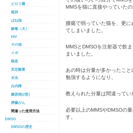
ピロリ菌
MMSを猫に直接やっていた
風邪
ばね指
腫瘍で弱っていた猫を、更に必
解毒（犬）
てしまいました。
HIV
その他
MMSとDMSOを注射器で飲
イボ
まいました。
喘息
あの時は分量が多かったこと
安定酸素
勉強するようになり、
水虫
白内障
教えられた分量は間違ってい
糖尿病(2型）
膵臓がん
必要以上のMMSやDMSOの
間違った使用方法
す。
DMSO
DMSOの歴史