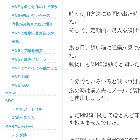
MMSを飲むと体の中で何が起こるか
時々使用方法に疑問が出た時
MMSが効かないケース
た。
症状が改善されない場合
そして、定期的に購入を続け
MMSは健康に害があるか
予防
ある日、飼い猫に腫瘍が見つ
MMSと抗酸化物質
た。
MMSと腸内フローラ
動物にもMMSは効くと聞い
MMSについてその他のこと
MMS 動画
自分でもいろいろと調べれば
MMS FAQ
あの時は購入先にメールで質
MMS2
を使用しました。
CDS
CDSのプロトコル
まだMMSに関してほとんど
CDSの作り方
を抱きませんでした。
MMSで治った例
デング熱
その後いろいろ自分でMMS