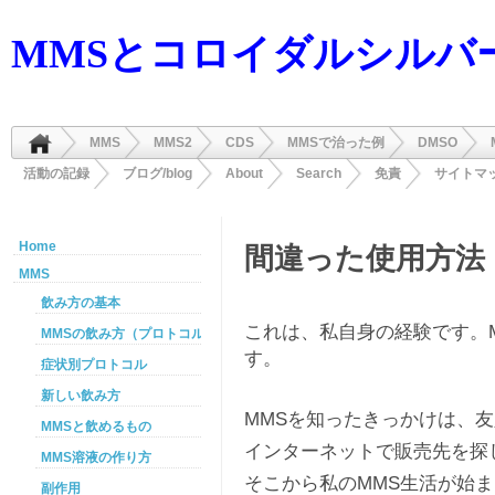
MMSとコロイダルシルバ
MMS
MMS2
CDS
MMSで治った例
DMSO
活動の記録
ブログ/blog
About
Search
免責
サイトマ
Home
間違った使用方法
MMS
飲み方の基本
これは、私自身の経験です。
MMSの飲み方（プロトコル）
す。
症状別プロトコル
新しい飲み方
MMSを知ったきっかけは、
MMSと飲めるもの
インターネットで販売先を探
MMS溶液の作り方
そこから私のMMS生活が始
副作用