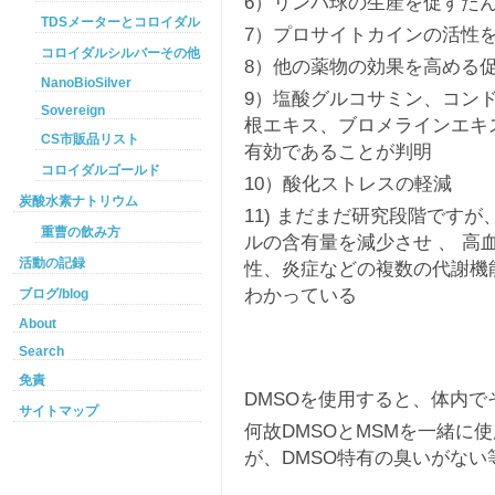
6）リンパ球の生産を促すた
TDSメーターとコロイダルシルバー
7）プロサイトカインの活性
コロイダルシルバーその他
8）他の薬物の効果を高める
NanoBioSilver
9）塩酸グルコサミン、コン
Sovereign
根エキス、ブロメラインエキ
CS市販品リスト
有効であることが判明
コロイダルゴールド
10）酸化ストレスの軽減
炭酸水素ナトリウム
11) まだまだ研究段階です
重曹の飲み方
ルの含有量を減少させ 、 
活動の記録
性、炎症などの複数の代謝機
わかっている
ブログ/blog
About
Search
免責
DMSOを使用すると、体内で
サイトマップ
何故DMSOとMSMを一緒に
が、DMSO特有の臭いがな