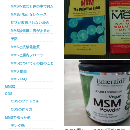
MMSを飲むと体の中で何が起こるか
MMSが効かないケース
症状が改善されない場合
MMSは健康に害があるか
予防
MMSと抗酸化物質
MMSと腸内フローラ
MMSについてその他のこと
MMS 動画
MMS FAQ
MMS2
CDS
CDSのプロトコル
CDSの作り方
MMSで治った例
デング熱