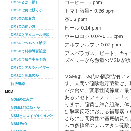
コーヒー1.6 ppm
DMSOとは（新）
トマト微量〜0.86 ppm
DMSOは何に効くか
DMSOの飲み方
茶0.3 ppm
DMSOの使い方
ビール 0.14 ppm
DMSOとアルコール摂取
ウモロコシ 0.0〜0.11 ppm
DMSOでヘルペス治療
アルファルファ 0.07 ppm
DMSOで精神障害治療
アスパラガス、ビート、キャ
DMSOで脳卒中を予防
ズベリーから微量のMSMが検
DMSOとアルツハイマー
MSMは、体内の硫黄含有ア
DMSOと副鼻腔炎
す。人間の硫酸塩貯蔵量は、
抗放射線
パク食や、変形性関節症に最
MSM
あるアセトアミノフェン「ミ
MSMの飲み方
ります。硫黄は結合組織、体
MSMは何に効くか
び酵素反応における補酵素（
MSMとコロイダルシルバーを使った癌プロトコル
さらには間質性の基底物質な
MSM FAQ
ムコ多糖類のデルマタン硫酸