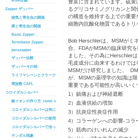
MSM目薬
豊富に含まれています。硫黄
るグリコサミノグリカンと関
Zapper ザッパー
の構造を維持する上での重要
病気と寄生虫の関係
細胞内抗酸化物質であるトリ
癌と寄生虫の関係
Basic Zapper
Bob Herschlerは、M
Terminator Zapper
合、FDAがMSMの臨床研究
parazapper
ました。その為にHerschl
ザッパー比較
毛皮成分に由来するわけでは
ザッパーその他
MSMだけ研究しました。 D
ライフマシーンとクラークザッパーの違い
が、MSMの薬理学の知識は限
周波数 CAFL
重要である可能性が高いいく
コロイダルシルバー
1）鎮痛および神経遮断
銀イオンの作り方（ionic silver ）
2）血液供給の増加
コロイダルシルバーは何に効くのか
3）抗炎症性炎症作用
コロイダルシルバーの使用方法
4）コラーゲンへの影響-コ
コロイダルシルバーで治った例
5）筋肉のけいれんの減少
チンダル現象