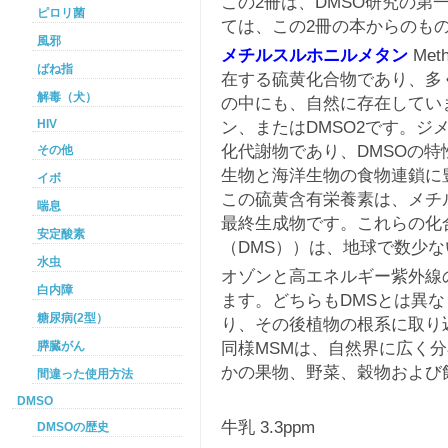
この2冊は、DMSO研究の第
ピロリ菌
ては、この2冊の本からのも
風邪
メチルスルホニルメタン
Met
ばね指
在する硫黄化合物であり、多
解毒（犬）
の中にも、自然に存在してい
HIV
ン、またはDMSO2です。ジ
化代謝物であり、DMSOの特
その他
生物と海洋生物の食物連鎖に
イボ
この硫黄含有栄養素は、メチル
喘息
最終生成物です。これらの化
安定酸素
（DMS））は、地球で数少
水虫
オゾンと高エネルギー紫外線の
白内障
ます。どちらもDMSとは異な
糖尿病(2型）
り、その後植物の根系に取り込
同様MSMは、自然界に広く
膵臓がん
かの果物、野菜、穀物および
間違った使用方法
DMSO
牛乳 3.3ppm
DMSOの歴史