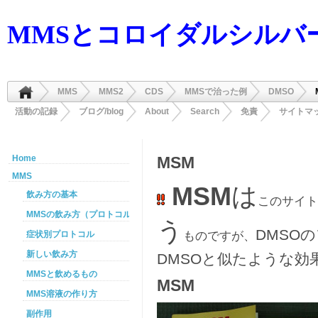
MMSとコロイダルシルバ
MMS
MMS2
CDS
MMSで治った例
DMSO
活動の記録
ブログ/blog
About
Search
免責
サイトマ
Home
MSM
MMS
MSM
は
飲み方の基本
このサイト
MMSの飲み方（プロトコル）
う
DMSO
ものですが、
症状別プロトコル
新しい飲み方
DMSOと似たような効
MMSと飲めるもの
MSM
MMS溶液の作り方
副作用