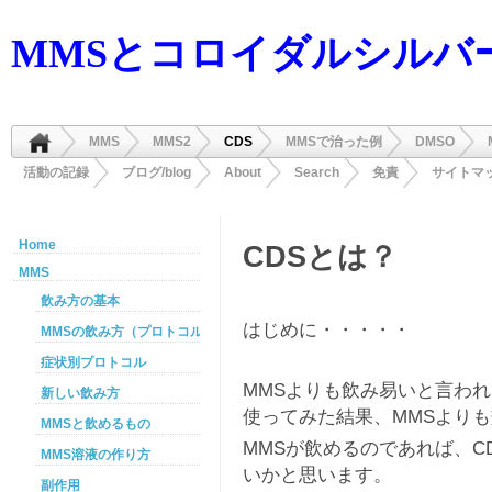
MMSとコロイダルシルバ
MMS
MMS2
CDS
MMSで治った例
DMSO
活動の記録
ブログ/blog
About
Search
免責
サイトマ
Home
CDSとは？
MMS
飲み方の基本
はじめに・・・・・
MMSの飲み方（プロトコル）
症状別プロトコル
MMSよりも飲み易いと言わ
新しい飲み方
使ってみた結果、MMSより
MMSと飲めるもの
MMSが飲めるのであれば、C
MMS溶液の作り方
いかと思います。
副作用