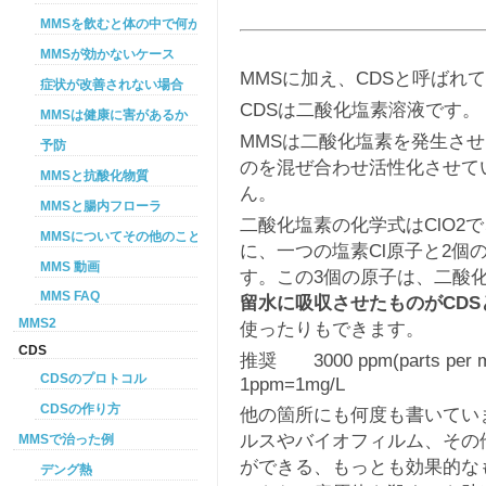
MMSを飲むと体の中で何が起こるか
MMSが効かないケース
MMSに加え、CDSと呼ばれ
症状が改善されない場合
CDSは二酸化塩素溶液です。
MMSは健康に害があるか
MMSは二酸化塩素を発生さ
予防
のを混ぜ合わせ活性化させて
MMSと抗酸化物質
ん。
MMSと腸内フローラ
二酸化塩素の化学式はClO2
MMSについてその他のこと
に、一つの塩素Cl原子と2個
MMS 動画
す。この3個の原子は、二酸
MMS FAQ
留水に吸収させたものがCD
MMS2
使ったりもできます。
CDS
推奨 3000 ppm(parts 
CDSのプロトコル
1ppm=1mg/L
CDSの作り方
他の箇所にも何度も書いてい
ルスやバイオフィルム、その
MMSで治った例
ができる、もっとも効果的な
デング熱