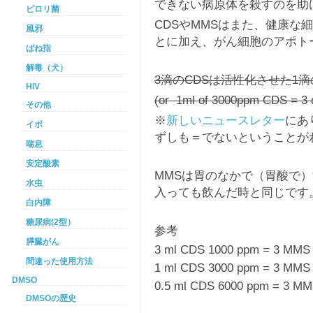
できない病原体を殺すのを助
ピロリ菌
CDSやMMSはまた、健康な
風邪
とに加え、がん細胞のアポト
ばね指
解毒（犬）
3滴のCDSは活性化させた1
HIV
(or 1ml of 3000ppm CDS =
その他
※
新しいニュースレター
にあ
イボ
ずしも＝でないということが
喘息
安定酸素
MMSは胃のなかで（胃酸で）
水虫
入っても飲んだ時と同じです
白内障
糖尿病(2型）
参考
膵臓がん
3 ml CDS 1000 ppm = 3 MMS
間違った使用方法
1 ml CDS 3000 ppm = 3 MMS
DMSO
0.5 ml CDS 6000 ppm = 3 M
DMSOの歴史