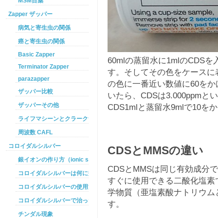
MSM目薬
Zapper ザッパー
病気と寄生虫の関係
癌と寄生虫の関係
Basic Zapper
60mlの蒸留水に1mlのCDSを
Terminator Zapper
す。そしてその色をケースに
parazapper
の色に一番近い数値に60をか
ザッパー比較
いたら、CDSは3.000pp
ザッパーその他
CDS1mlと蒸留水9mlで10
ライフマシーンとクラークザッパーの違い
周波数 CAFL
コロイダルシルバー
CDSとMMSの違い
銀イオンの作り方（ionic silver ）
CDSとMMSは同じ有効成分で
コロイダルシルバーは何に効くのか
すぐに使用できる二酸化塩素
コロイダルシルバーの使用方法
学物質（亜塩素酸ナトリウム
コロイダルシルバーで治った例
す。
チンダル現象