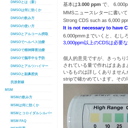
DMSOとは（新）
基本は
3.000 ppm
で、 6.00
DMSOは何に効くか
MMSニュースレターに書い
DMSOの飲み方
Strong CDS such as 6,000 ppm
DMSOの使い方
It is not necessary to have
DMSOとアルコール摂取
6.000pmmまでいくと、む
3,000ppm以上のCDSは必要
DMSOでヘルペス治療
DMSOで精神障害治療
個人的意見ですが、きっちり3
DMSOで脳卒中を予防
されている量で作ればまあま
DMSOとアルツハイマー
いるものは詳しくありませんが
DMSOと副鼻腔炎
stripで確かめています。そ
抗放射線
MSM
MSMの飲み方
MSMは何に効くか
MSMとコロイダルシルバーを使った癌プロトコル
MSM FAQ