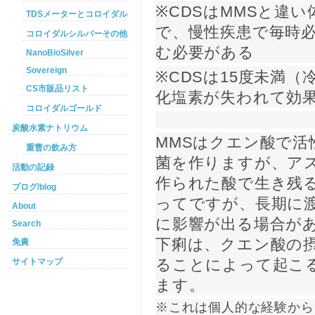
※CDSはMMSと違
TDSメーターとコロイダルシルバー
で、慢性疾患で毎時必
コロイダルシルバーその他
む必要がある
NanoBioSilver
Sovereign
※CDSは15度未満
CS市販品リスト
化塩素が失われて効
コロイダルゴールド
炭酸水素ナトリウム
MMSはクエン酸で
重曹の飲み方
菌を作りますが、ア
活動の記録
作られた酸で生き残
ブログ/blog
ってですが、長期に
About
に影響が出る場合があ
Search
下痢は、クエン酸の摂
免責
サイトマップ
ることによって起こ
ます。
※これは個人的な経験から