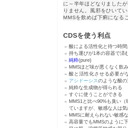
に～半年ほどなりましたが
りません。風邪をひいてい
MMSを飲めば下痢になる
CDSを使う利点
酸による活性化と待つ時間
持ち運びが1本の容器で済
純粋
(pure)
MMSほど味が悪くなく飲
酸と活性化させる必要が
アシドーシス
のような酸の
純粋な生成物が得られる
すぐに使うことができる
MMS1と比べ90%も臭い
ていますが、敏感な人は気
MMSに耐えられない敏感
高容量でもMMSのように