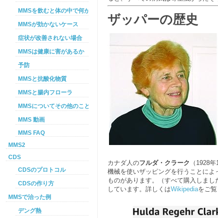
MMSを飲むと体の中で何が起こるか
ザッパーの歴史
MMSが効かないケース
症状が改善されない場合
MMSは健康に害があるか
予防
MMSと抗酸化物質
MMSと腸内フローラ
MMSについてその他のこと
MMS 動画
MMS FAQ
MMS2
CDS
カナダ人の
フルダ・クラーク
（1928年
CDSのプロトコル
機械を使いザッピングを行うことによ
ものがあります。（すべて購入しまし
CDSの作り方
しています。詳しくは
Wikipedia
をご覧
MMSで治った例
デング熱