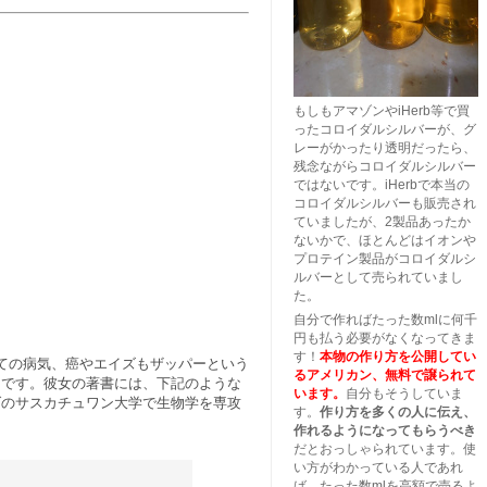
もしもアマゾンやiHerb等で買
ったコロイダルシルバーが、グ
レーがかったり透明だったら、
残念ながらコロイダルシルバー
ではないです。iHerbで本当の
コロイダルシルバーも販売され
ていましたが、2製品あったか
ないかで、ほとんどはイオンや
プロテイン製品がコロイダルシ
ルバーとして売られていまし
た。
自分で作ればたった数mlに何千
円も払う必要がなくなってきま
す！
本物の作り方を公開してい
ての病気、癌やエイズもザッパーという
るアメリカン、無料で譲られて
物です。彼女の著書には、下記のような
います。
自分もそうしていま
ダのサスカチュワン大学で生物学を専攻
す。
作り方を多くの人に伝え、
作れるようになってもらうべき
だとおっしゃられています。使
い方がわかっている人であれ
ば、たった数mlを高額で売るよ