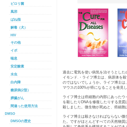
ピロリ菌
風邪
ばね指
解毒（犬）
HIV
その他
イボ
喘息
安定酸素
過去に電気を使い病気を治そうとした
水虫
イモンド.・ライフ博士は、病原体を殺
白内障
のではないでしょうか。ライフ博士は
マウスの100%が癌になることを発見
糖尿病(2型）
ライフ博士は癌細胞の内部にあったウ
膵臓がん
を殺したりDNAを修復したりする意図
間違った使用方法
殺しました。微生物が死ぬと、癌細胞
DMSO
ライフ博士は殺さなければならない微
DMSOの歴史
た。ですがほとんどすべての天然物質
を殺して免疫系を構築することができ