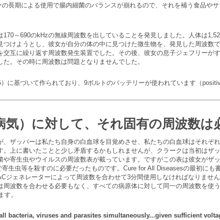
、ザッパーの長期による使用で腸内細菌のバランスが崩れるので、それを補う食品
0～690のkHzの無線周波数を出していることを発見しました。人体は1,520
見つけようとし、彼女が自分の体の中に見つけた微生物を、発見した周波数
を交互に繰り返す周波数発生装置でした。その後、彼女の息子ジェフリーが
した。その時に周波数は問題となりませんでした。
に基づいて作られており、9ボルトのバッテリーが使われています（positive offse
病気）に対して、それ固有の周波数は
が、ザッパーは私たち自身の白血球を目覚めさせ、私たちの白血球はそれぞ
す。上に書いたことと少し矛盾するかもしれませんが、クラークは当初はザ
菌や寄生虫やウイルスの周波数表が載っています。ですがこの表は彼女がザ
生虫等を殺すのに必要だったものです。Cure for All Diseasesの最
ACジェネレーターによって周波数を合わせて3分間使用しなければなりませ
は周波数を合わせる必要もなく、すべての病原体に対して同一の周波数を使
います。
all bacteria, viruses and parasites simultaneously...given sufficient volta