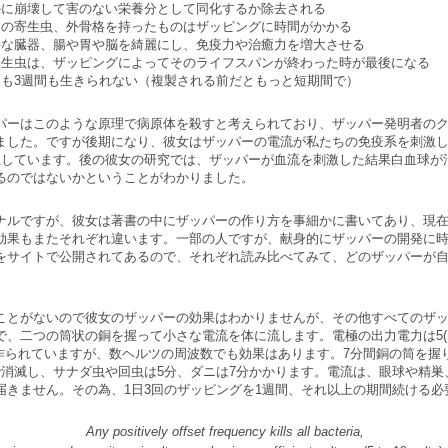
かに崩壊して害のない栄養分として同化するか除去される
中の寄生虫、外骨格を持ったものはザッピングに時間がかかる
要な臓器、腸や胃や脳を綺麗にし、免疫力や治癒力を増大させる
寄生虫は、ザッピングによってそのライフスパンが終わった時が最後になる
も3週間も生きられない（複製される前だともっと短期間で）
パーはこのような原理で病原体を殺すと考えられており、ザッパー発明者の
ました。ですが後期になり、彼女はザッパーの電流が私たちの免疫系を刺激
正しています。後の彼女の研究では、ザッパーが血流を刺激した結果白血球が
るのではないかということがわかりました。
ナルですが、彼女は著書の中にザッパーの作り方を事細かに書いてあり、現
効果もまたそれぞれ違います。一部の人ですが、献身的にザッパーの開発に
をサイトで公開されてあるので、それぞれ読み比べてみて、どのザッパーが
ことがないので彼女のザッパーの効果はわかりませんが、その他すべてのザ
、二つの筒状の銅を握って小さな電流を体に流します。電極の出力電力は5(～
で作られていますが、数ヘルツの周波数でも効果はあります。7分間銅の筒を握り
で消滅し、サナダ虫や回虫は5分、ダニは7分かかります。電流は、眼球や精
届きません。その為、1日3回のザッピングを1週間、それ以上の期間続ける必
Any positively offset frequency kills all bacteria,