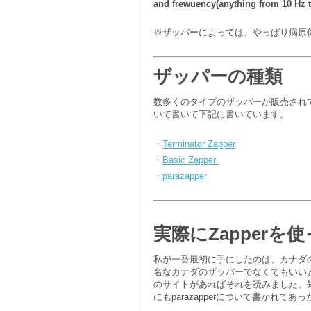
and frewuency(anything from 10 Hz t
※ザッパーによっては、やっぱり病原
ザッパーの種類
数多くのタイプのザッパーが販売され
いて書いて下記に書いています。
・
Terminator Zapper
・
Basic Zapper
・
parazapper
実際にZapperを
私が一番最初に手にしたのは、カナダのKe
名なカナダのザッパーでなくてもいい
のサイトがあればそれを読みました。知り
にもparazapperについて書かれて