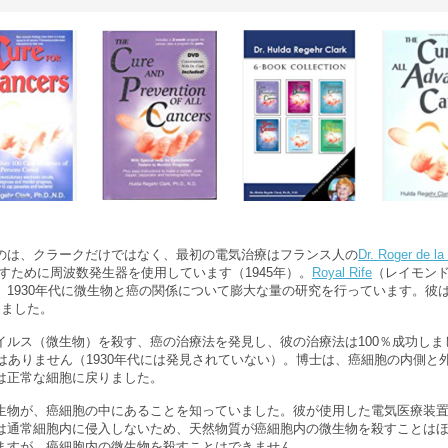
のは、クラークだけではなく、最初の電気治療はフランス人の
Dr. Roger de la
すために周波数発生器を使用しています（1945年）。
Royal Rife
（レイモン
、1930年代に微生物と癌の関係について膨大な量の研究を行っています。彼
しました。
イルス（微生物）を殺す、癌の治療法を発見し、彼の治療法は100％成功し
はありません（1930年代には発見されていない）。博士は、癌細胞の内側と
は正常な細胞に戻りました。
生物が、癌細胞の中にあることを知っていました。彼が使用した電気医療装
は通常細胞内に侵入しないため、天然物質が癌細胞内の微生物を殺すことは
ますが、癌細胞内の微生物を殺すことはできません。