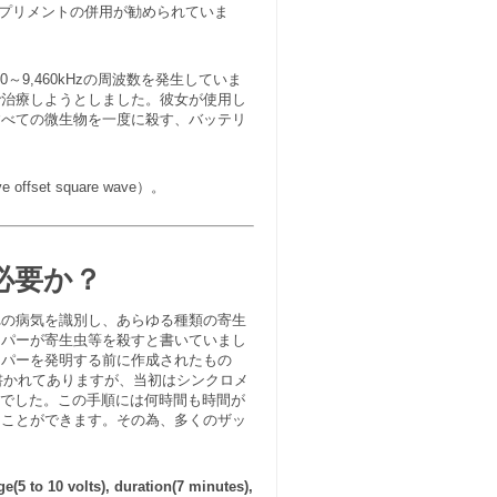
やサプリメントの併用が勧められていま
～9,460kHzの周波数を発生していま
で治療しようとしました。彼女が使用し
すべての微生物を一度に殺す、バッテリ
t square wave）。
必要か？
れの病気を識別し、あらゆる種類の寄生
ッパーが寄生虫等を殺すと書いていまし
ッパーを発明する前に作成されたもの
初にも書かれてありますが、当初はシンクロメ
んでした。この手順には何時間も時間が
うことができます。その為、多くのザッ
ge(5 to 10 volts), duration(7 minutes),