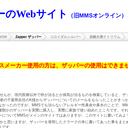
ーのWebサイト
（旧MMSオンライン）
MSM
Zapper ザッパー
コロイダルシルバー
炭酸水素ナトリウム
スメーカー使用の方は、ザッパーの使用はできま
りませんが、現代医療以外で癌が治るとか病気が治るものを検索していると、ザ
入者の千葉県在住のK様からザッパーについてのメールをもらったことがきっ
なかったのですが、MMSでも治らないアレルギー性鼻炎や鼻水のことで、M
種類かのザッパーを実際に購入し、実際に家族で使い始めたところです。そ
ーについてMMSがメインのサイトではありますが、このサイトに書いてみよ
るかと思いますが、ザッパーを発明したクラークの本に書いてあった事をまと
うです。