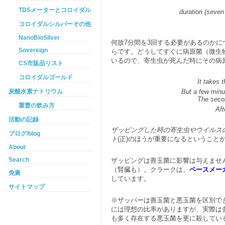
TDSメーターとコロイダルシルバー
duration (seven
コロイダルシルバーその他
NanoBioSilver
何故7分間を3回する必要があるのか
Sovereign
らです。どうしてすぐに病原菌（微生
いるので、寄生虫が死んだ時にその病
CS市販品リスト
コロイダルゴールド
It takes t
炭酸水素ナトリウム
But a few minut
The secon
重曹の飲み方
Aft
活動の記録
ザッピングした時の寄生虫やウイルス
ブログ/blog
ト
(正)のほうが重要になるというこ
About
Search
ザッピングは善玉菌に影響は与えませ
（腎臓も）。クラークは、
ペースメー
免責
しています。
サイトマップ
※ザッパーは善玉菌と悪玉菌を区別で
には理想の比率がありますが、実際は
も多く存在する悪玉菌を更に殺してい