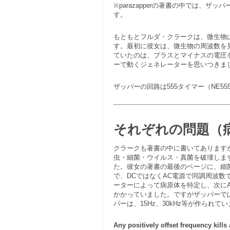
※parazapperの著書の中では
す。
もともとフルダ・クラークは、微生物は17
す。最初に彼女は、微生物の周波数を
ていたのは、プラスとマイナスの電圧
ーで動くジェネレーターを思いつきま
ザッパーの回路は555タイマー（NE555）
それぞれの問題（
クラークも著書の中に書いてあります
虫・細菌・ウイルス・真菌を破壊しま
た。彼女の著書の最後のページに、細
で、DCではなくAC電源で同調周波数で寄
ーターによって病原体を特定し、次に
かかっていました。ですがザッパーで
パーは、15Hz、30kHz等が作られて
Any positively offset frequency kills 