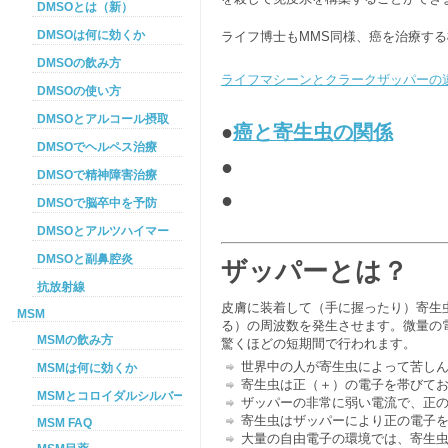
DMSOとは（新）
DMSOは何に効くか
ライフ博士もMMS同様、癌を治療す
DMSOの飲み方
ライフマシーンとクラークザッパーの
DMSOの使い方
DMSOとアルコール摂取
●
癌と寄生虫の関係
DMSOでヘルペス治療
●
DMSOで精神障害治療
●
DMSOで脳卒中を予防
DMSOとアルツハイマー
DMSOと副鼻腔炎
ザッパーとは？
抗放射線
皮膚に装着して（手に握ったり）寄生
MSM
る）の周波数を発生させます。微量の
MSMの飲み方
驚くほどの短期間で行われます。
世界中の人が寄生虫によって苦し
MSMは何に効くか
寄生虫は正（＋）の電子を帯びて
MSMとコロイダルシルバーを使った癌プロトコル
ザッパーの非常に弱い電流で、正
寄生虫はザッパーにより正の電子
MSM FAQ
大量の自由電子の環境では、寄生