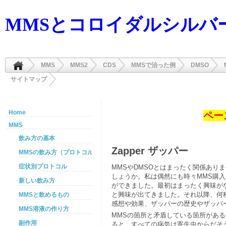
MMSとコロイダルシルバ
MMS
MMS2
CDS
MMSで治った例
DMSO
サイトマップ
Home
ペー
MMS
飲み方の基本
Zapper ザッパー
MMSの飲み方（プロトコル）
症状別プロトコル
MMSやDMSOとはまったく関係あ
しょうか。私は偶然にも時々MMS購
新しい飲み方
ができました。最初はまったく興味が
と興味が出てきました。それ以降、何
MMSと飲めるもの
感想や効果、ザッパーの歴史やザッパ
MMS溶液の作り方
MMSの箇所と矛盾している箇所があ
副作用
ると、すべての病気は寄生虫からだそ