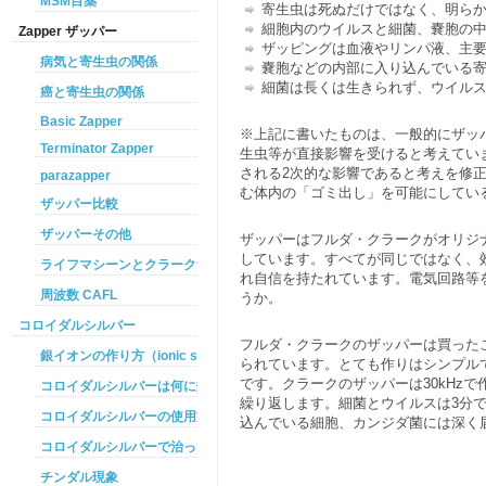
MSM目薬
寄生虫は死ぬだけではなく、明ら
細胞内のウイルスと細菌、嚢胞の
Zapper ザッパー
ザッピングは血液やリンパ液、主
病気と寄生虫の関係
嚢胞などの内部に入り込んでいる
細菌は長くは生きられず、ウイルス
癌と寄生虫の関係
Basic Zapper
※上記に書いたものは、一般的にザッ
Terminator Zapper
生虫等が直接影響を受けると考えてい
される2次的な影響であると考えを修
parazapper
む体内の「ゴミ出し」を可能にしてい
ザッパー比較
ザッパーその他
ザッパーはフルダ・クラークがオリジ
しています。すべてが同じではなく、
ライフマシーンとクラークザッパーの違い
れ自信を持たれています。電気回路等
周波数 CAFL
うか。
コロイダルシルバー
フルダ・クラークのザッパーは買った
銀イオンの作り方（ionic silver ）
られています。とても作りはシンプルで
です。クラークのザッパーは30kHz
コロイダルシルバーは何に効くのか
繰り返します。細菌とウイルスは3分
コロイダルシルバーの使用方法
込んでいる細胞、カンジダ菌には深く
コロイダルシルバーで治った例
チンダル現象