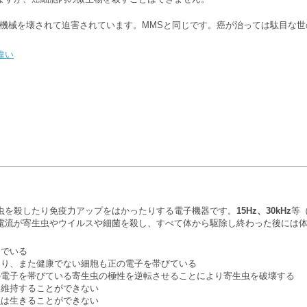
る機械を壊されて迫害されています。MMSと同じです。癌が治っては駄目な世
違い
虫を殺したり免疫力アップをはかったりする電子機器です。
15Hz、30kHz
等
電流が寄生虫やウイルスや細菌を殺し、すべて体から駆除し終わった後には
んでいる
おり、また健康でない細胞も正の電子を帯びている
の電子を帯びている寄生虫の極性を逆転させることにより寄生虫を破壊する
を維持することができない
虫は生きることができない