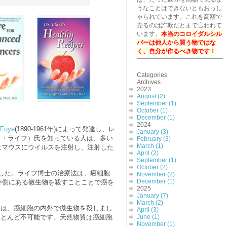
うなことはできないともおっし
ゃられています。これを高額で
売るのは詐欺だとまで言われて
います。
本当のコロイダルシル
バーは他人から買う物ではな
く、自分が作るべき物です！
Categories
Archives
2023
August (2)
September (1)
October (1)
December (1)
2024
 Fuye
(1890-1961年)によって発達し、レ
January (3)
ド・ライフ）氏を知っている人は、多い
February (3)
March (1)
はマウスにウイルスを注射し、注射した
April (2)
September (1)
October (2)
ました。ライフ博士の治療法は、癌細胞
November (2)
December (1)
外側にある微生物を殺すことことで癌を
2025
January (7)
March (2)
置は、癌細胞の内外で微生物を殺しまし
April (3)
ほとんど不可能です。天然物質は癌細胞
June (1)
November (1)