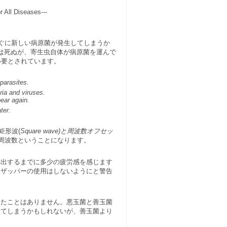
 All Diseases---
すぐに新しい病原菌が発生してしまうか
は死ぬが、寄生虫自体が病原菌を運んで
必要とされています。
 parasites.
ria and viruses.
ear again.
ter.
、矩形波(
Square wave)と周波数オフセッ
周波数ということになります。
排出するまでに多少の疲労感を感じます
、ザッパーの使用はしないようにと警告
ったことはありません。悪玉菌と善玉菌
してしまうかもしれないが、善玉菌より