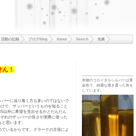
活動の記録
ブログ/blog
About
Search
免責
せん！
本物のコロイダルシルバーは黄
金色で、綺麗な透き通った色を
しています。
ッパーに辿り着く方も多いのではないで
かけで、ザッパーというものを知ること
MS以外に希望を見出せるかとだんだん
れぞれのザッパーの良さや実際に使った
うと思います。
めているからです。クラークの主張によ