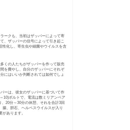
クラークも、当初はザッパーによって寄
して、ザッパーの信号によって引き起こ
活性化し、寄生虫や細菌やウイルスを含
在多くの人たちがザッパーを作って販売
時間を費やし、自分のザッパーにそれぞ
自分にはいいか判断されては如何でしょ
ッパーは、彼女のザッパーに基づいて作
10)ボルトで、電流は数ミリアンペア
、20分～30分の休憩、それを合計3回
巣、腸、胆石、ヘルペスウイルスが入り
要があります。