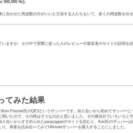
o 500,000 Hz).
体に合わせた周波数の方がいいと主張する人たちもいて、多くの周波数を出
ていますが、その中で実際に使った人のレビューや製造者のサイトの説明を
使ってみた結果
n Presner氏のQE3というザッパーです。知り合いから初めてザッパーについ
と聞いたので、その時はそうなのかと思いました。その後自分でいろいろと
合いからすすめられたparazapperのサイトを読むと、Ken氏のザッパー
あったり、両者を読み比べてみてUltimateザッパーを購入することにしました。