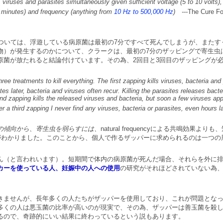
viruses and parasites simultaneously given sufficient voltage (5 to 10 volts),
 minutes) and frequency (anything from
10 Hz to 500,000 Hz
) ---
The Cure For
については、浮遊している病原菌は最初の7分ですべて死んでしまうが、また
物）が発生するのかについて、クラークは、最初の7分のザッピングで寄生虫
原菌が放たれると結論付けています。その為、2回目と3回目のザッピングが
hree treatments to kill everything. The first zapping kills viruses, bacteria and
es later, bacteria and viruses often recur. Killing the parasites releases bacte
d zapping kills the released viruses and bacteria, but soon a few viruses app
er a third zapping I never find any viruses, bacteria or parasites, even hours la
の傾向から、寄生虫を弱らすには、
natural frequencyによる共鳴効果よりも
とがわかりました。このことから、個人で作るザッパーに求められるのは一つの
ん（と言われいます）。短期間で体内の病原菌が死んだ場合、それらを外に
カーを使っている人、妊娠中の人への使用
の研究がそれほどされていない為
きませんが、長年多くの人たちがザッパーを使用しており、これが問題とな
多くの人は悪玉菌の比率が高いのが現実で、その為、ザッパーは善玉菌を殺
るので、奇跡的にいい結果に終わっているという説もあります。