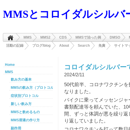
MMSとコロイダルシルバ
MMS
MMS2
CDS
MMSで治った例
DMSO
活動の記録
ブログ/blog
About
Search
免責
サイトマ
Home
コロイダルシルバー
MMS
2024/2/11
飲み方の基本
50代前半、コロナワクチン
MMSの飲み方（プロトコル）
なりました。
症状別プロトコル
バイクに乗ってメッセンジャ
新しい飲み方
書類配達等を頼んでいた、1
MMSと飲めるもの
間、ずっと体調が悪を繰り返
り返していました。
MMS溶液の作り方
コロナワクチンを打って数日
副作用