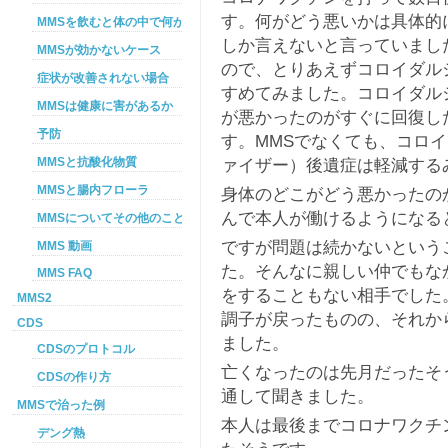
す。何がどう悪いかは具体的
MMSを飲むと体の中で何が起こるか
しか言えないと言っていまし
MMSが効かないケース
ので、とりあえずコロイダル
症状が改善されない場合
すめてみました。コロイダル
MMSは健康に害があるか
が悪かったのがすぐに回復し
予防
す。MMSでなくても、コロ
ァイザー）後遺症は軽減する
MMSと抗酸化物質
MMSと腸内フローラ
身体のどこがどう悪かったの
んで本人が働けるようになる
MMSについてその他のこと
ですが問題は続かないという
MMS 動画
た。そんなに親しい仲でもな
MMS FAQ
をすることもない相手でした
MMS2
調子が戻ったものの、それか
CDS
ました。
CDSのプロトコル
亡くなったのは先月だったそ
CDSの作り方
通して聞きました。
MMSで治った例
本人は最後までコロナワクチ
デング熱