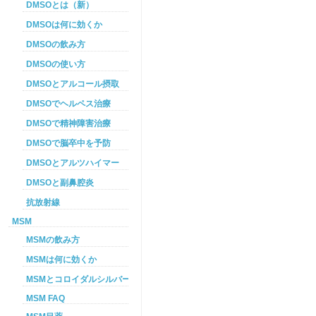
DMSOとは（新）
DMSOは何に効くか
DMSOの飲み方
DMSOの使い方
DMSOとアルコール摂取
DMSOでヘルペス治療
DMSOで精神障害治療
DMSOで脳卒中を予防
DMSOとアルツハイマー
DMSOと副鼻腔炎
抗放射線
MSM
MSMの飲み方
MSMは何に効くか
MSMとコロイダルシルバーを使った癌プロトコル
MSM FAQ