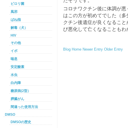
たそうです。
ピロリ菌
コロナワクチン後に体調が悪
風邪
はこの方が初めてでした（多
ばね指
クチン後遺症が良くなること
解毒（犬）
び悪化して亡くなることもわ
HIV
その他
Blog Home
Newer Entry
Older Entry
イボ
喘息
安定酸素
水虫
白内障
糖尿病(2型）
膵臓がん
間違った使用方法
DMSO
DMSOの歴史