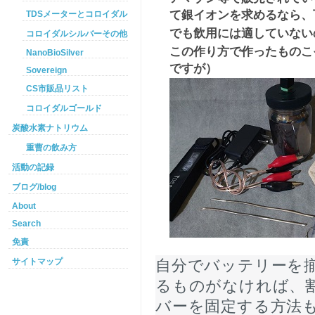
て銀イオンを求めるなら、
TDSメーターとコロイダルシルバー
でも飲用には適していない
コロイダルシルバーその他
この作り方で作ったものこ
NanoBioSilver
ですが）
Sovereign
CS市販品リスト
コロイダルゴールド
炭酸水素ナトリウム
重曹の飲み方
活動の記録
ブログ/blog
About
Search
免責
サイトマップ
自分でバッテリーを
るものがなければ、
バーを固定する方法