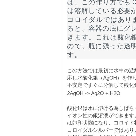
ば、この作り方でも
は溶解している必要
コロイダルではあり
ると、容器の底にグ
きます。これは酸化
ので、瓶に残った透
す。
この方法では最初に水中の遊
応し水酸化銀（AgOH）を
不安定ですぐに分解して酸化銀
2AgOH -> Ag2O + H2O
酸化銀は水に溶ける為しばら
イオン性の銀溶液ができます
は飽和状態になり、コロイド
コロイダルシルバーではあり