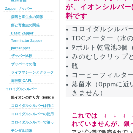
MSM目薬
が、イオンシルバー
Zapper ザッパー
料です
病気と寄生虫の関係
癌と寄生虫の関係
コロイダルシルバー9
Basic Zapper
TDCメーター（水
Terminator Zapper
9ボルト乾電池3個
parazapper
みのむしクリップ
ザッパー比較
ザッパーその他
瓶
ライフマシーンとクラークザッパーの違い
コーヒーフィルタ
周波数 CAFL
蒸留水（0ppmに
コロイダルシルバー
きません）
銀イオンの作り方（ionic silver ）
コロイダルシルバーは何に効くのか
コロイダルシルバーの使用方法
これでは ↓ ↓ ↓
コロイダルシルバーで治った例
れていませんが、銀
チンダル現象
アマゾン等で販売されてい