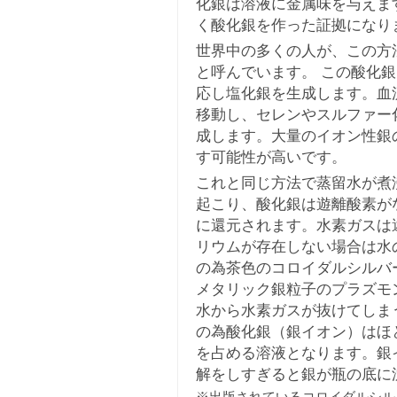
化銀は溶液に金属味を与えま
く酸化銀を作った証拠になり
世界中の多くの人が、この方
と呼んでいます。 この酸化
応し塩化銀を生成します。血
移動し、セレンやスルファー
成します。大量のイオン性銀
す可能性が高いです。
これと同じ方法で蒸留水が煮
起こり、酸化銀は遊離酸素が
に還元されます。水素ガスは
リウムが存在しない場合は水
の為茶色のコロイダルシルバ
メタリック銀粒子のプラズモ
水から水素ガスが抜けてしま
の為酸化銀（銀イオン）はほ
を占める溶液となります。銀
解をしすぎると銀が瓶の底に