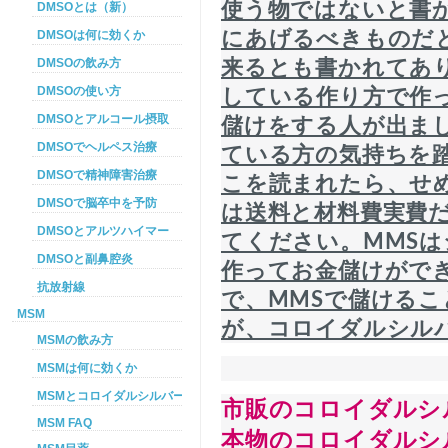
DMSOとは（新）
使う物ではないと書
DMSOは何に効くか
にあげるべきものだ
DMSOの飲み方
来るとも書かれてあ
DMSOの使い方
している作り方で作
DMSOとアルコール摂取
儲けをする人が出ま
DMSOでヘルペス治療
ている方の気持ちを
DMSOで精神障害治療
こを読まれたら、せ
DMSOで脳卒中を予防
は送料と材料費実費
DMSOとアルツハイマー
てください。MMS
DMSOと副鼻腔炎
作ってお金儲けがで
抗放射線
で、MMSで儲ける
MSM
が、コロイダルシル
MSMの飲み方
MSMは何に効くか
MSMとコロイダルシルバーを使った癌プロトコル
市販のコロイダルシ
MSM FAQ
本物のコロイダルシ