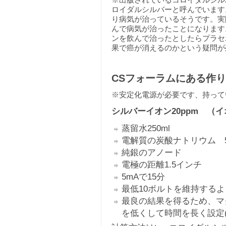
※出版されているコロイダルシル
ロイダルシルバーと呼んでいます
り病気が治っているそうです。実
んで病気が治ったことになります
ンを飲んで治ったとしたらプラセ
果で癌が消えるのかという疑問が
CSフォーラムにある作
※安定化電源が必要です、持って
シルバーイオン20ppm （
蒸留水250ml
電解質の炭酸ナトリウム 
純銀のアノード
電極の距離1.5インチ
5mAで15分
最低10ボルトを維持する
最良の結果を得るため、マ
を低くして時間を長く設定(