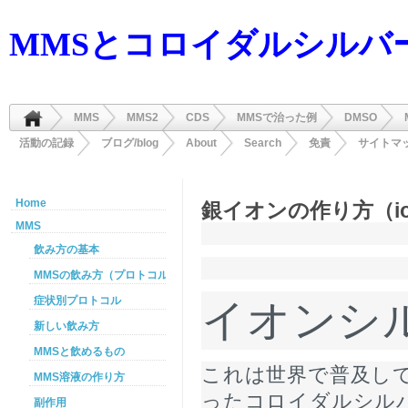
MMSとコロイダルシルバ
MMS
MMS2
CDS
MMSで治った例
DMSO
活動の記録
ブログ/blog
About
Search
免責
サイトマ
Home
銀イオンの作り方（ionic
MMS
飲み方の基本
MMSの飲み方（プロトコル）
症状別プロトコル
イオンシ
新しい飲み方
MMSと飲めるもの
これは世界で普及し
MMS溶液の作り方
ったコロイダルシル
副作用