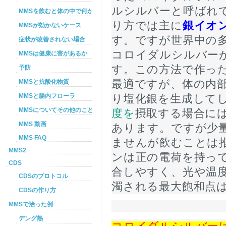
ルシルバーと呼ばれ
MMSを飲むと体の中で何が起こるか
り方では主に
銀イオ
MMSが効かないケース
す。ですが世界中の
症状が改善されない場合
コロイダルシルバー
MMSは健康に害があるか
予防
す。
この方法で作っ
MMSと抗酸化物質
最適ですが、体の内
MMSと腸内フローラ
り塩化銀を生成して
MMSについてその他のこと
度を
摂取する場合に
MMS 動画
あります。ですが少
MMS FAQ
ませんが飲むことは
MMS2
ンは正の電荷を持っ
CDS
合しやすく、光や温
CDSのプロトコル
濁される最大飽和点は
CDSの作り方
MMSで治った例
デング熱