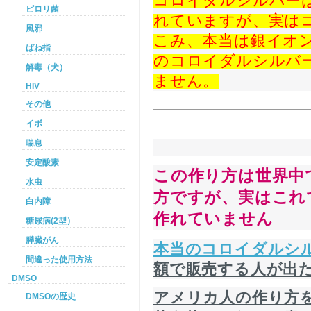
コロイダルシルバー
ピロリ菌
れていますが、実は
風邪
こみ、本当は銀イオ
ばね指
のコロイダルシルバ
解毒（犬）
ません。
HIV
その他
イボ
喘息
安定酸素
この作り方は世界中
水虫
方ですが、実はこれ
白内障
作れていません
糖尿病(2型）
膵臓がん
本当のコロイダルシ
間違った使用方法
額で販売する人が出た
DMSO
アメリカ人の作り方
DMSOの歴史