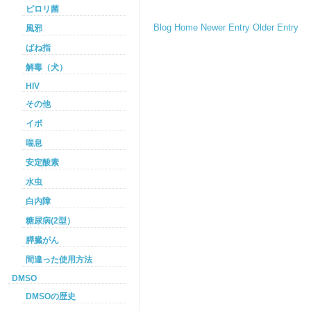
ピロリ菌
Blog Home
Newer Entry
Older Entry
風邪
ばね指
解毒（犬）
HIV
その他
イボ
喘息
安定酸素
水虫
白内障
糖尿病(2型）
膵臓がん
間違った使用方法
DMSO
DMSOの歴史