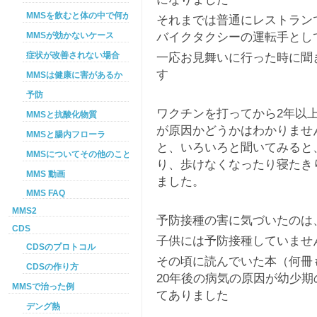
MMSを飲むと体の中で何が起こるか
それまでは普通にレストラン
バイクタクシーの運転手とし
MMSが効かないケース
一応お見舞いに行った時に聞
症状が改善されない場合
す
MMSは健康に害があるか
予防
ワクチンを打ってから2年以
MMSと抗酸化物質
が原因かどうかはわかりませ
MMSと腸内フローラ
と、いろいろと聞いてみると
MMSについてその他のこと
り、歩けなくなったり寝たき
MMS 動画
ました。
MMS FAQ
MMS2
予防接種の害に気づいたのは
CDS
子供には予防接種していませ
CDSのプロトコル
その頃に読んでいた本（何冊
CDSの作り方
20年後の病気の原因が幼少
MMSで治った例
てありました
デング熱