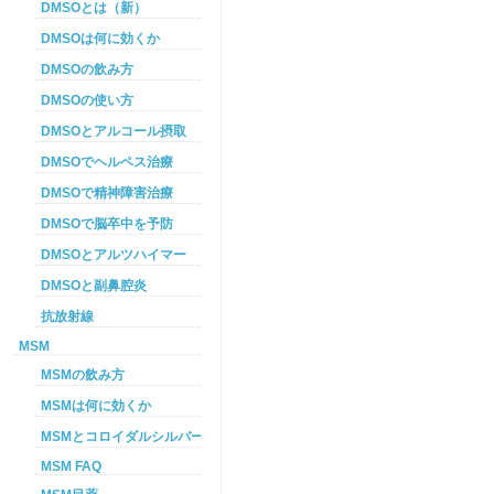
DMSOとは（新）
DMSOは何に効くか
DMSOの飲み方
DMSOの使い方
DMSOとアルコール摂取
DMSOでヘルペス治療
DMSOで精神障害治療
DMSOで脳卒中を予防
DMSOとアルツハイマー
DMSOと副鼻腔炎
抗放射線
MSM
MSMの飲み方
MSMは何に効くか
MSMとコロイダルシルバーを使った癌プロトコル
MSM FAQ