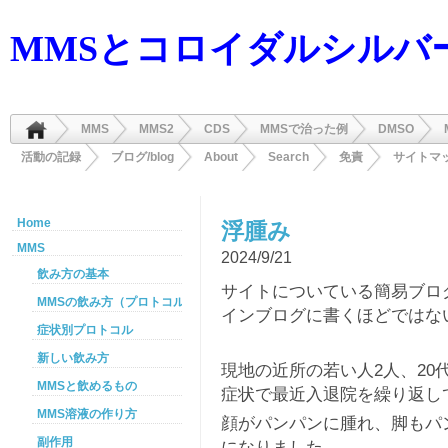
MMSとコロイダルシルバ
MMS
MMS2
CDS
MMSで治った例
DMSO
活動の記録
ブログ/blog
About
Search
免責
サイトマ
Home
浮腫み
MMS
2024/9/21
飲み方の基本
サイトについている簡易ブロ
MMSの飲み方（プロトコル）
インブログに書くほどではな
症状別プロトコル
新しい飲み方
現地の近所の若い人2人、20
MMSと飲めるもの
症状で最近入退院を繰り返し
MMS溶液の作り方
顔がパンパンに腫れ、脚もパ
副作用
になりました