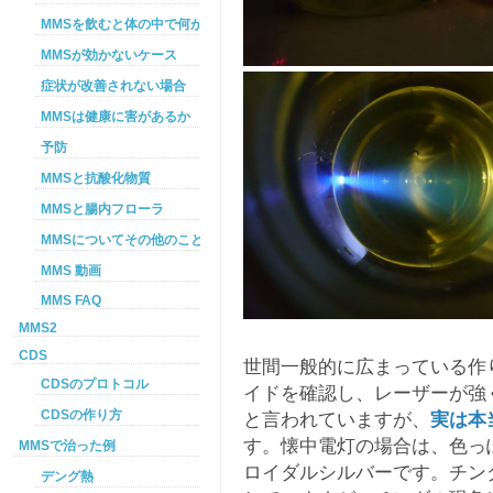
MMSを飲むと体の中で何が起こるか
MMSが効かないケース
症状が改善されない場合
MMSは健康に害があるか
予防
MMSと抗酸化物質
MMSと腸内フローラ
MMSについてその他のこと
MMS 動画
MMS FAQ
MMS2
CDS
世間一般的に広まっている作
CDSのプロトコル
イドを確認し、レーザーが強
CDSの作り方
と言われていますが、
実は本
す。懐中電灯の場合は、色っ
MMSで治った例
ロイダルシルバーです。チン
デング熱