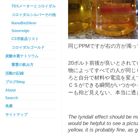
TDSメーターとコロイダルシルバー
コロイダルシルバーその他
NanoBioSilver
Sovereign
CS市販品リスト
同じPPMですが右の方が濁っ
コロイダルゴールド
炭酸水素ナトリウム
20ボルト前後が良いとされ
重曹の飲み方
物によってすべての人が同じ
活動の記録
ろと自分で材料や電流を変え
ブログ/blog
ＣＳができる瞬間がいつかや
About
ーも殆ど見えない、本当に透
Search
免責
サイトマップ
The tyndall effect should be m
would be helpful to see a pictu
yellow, it is probably fine, a