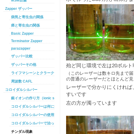
MSM目薬
Zapper ザッパー
病気と寄生虫の関係
癌と寄生虫の関係
Basic Zapper
Terminator Zapper
parazapper
ザッパー比較
ザッパーその他
殆ど同じ環境で左は20ボルト
ライフマシーンとクラークザッパーの違い
（このレーザーは数キロ先まで届
の普通のレーザーだとほとんど見
周波数 CAFL
レーザーで分かりにくければ
コロイダルシルバー
すいです
銀イオンの作り方（ionic silver ）
左の方が濁っています
コロイダルシルバーは何に効くのか
コロイダルシルバーの使用方法
コロイダルシルバーで治った例
チンダル現象