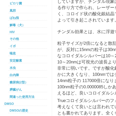
していますが、チンダル現象
ピロリ菌
る作り方で作られ、レーザー
風邪
く、コロイド状の酸化銀結晶
ばね指
よって引き起こされています
解毒（犬）
チンダル効果とは、水に浮遊
HIV
その他
粒子サイズが2倍になると散乱光の
イボ
が、反対に15nmの粒子は30
喘息
なコロイダルシルバーは10～
安定酸素
10～20nmは可視光の波長
非常に弱いです。ですが酸化
水虫
かに大きくなり、100nmではチ
白内障
14nm粒子の 117000倍に
糖尿病(2型）
100nm粒子の0.000008
膵臓がん
えるほど、良いコロイダルシ
間違った使用方法
Trueコロイダルシルバーの
DMSO
考えなくて良いとは言われて
DMSOの歴史
とも書かれてあります。全く