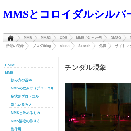
MMSとコロイダルシルバ
MMS
MMS2
CDS
MMSで治った例
DMSO
活動の記録
ブログ/blog
About
Search
免責
サイトマ
Home
チンダル現象
MMS
飲み方の基本
MMSの飲み方（プロトコル）
症状別プロトコル
新しい飲み方
MMSと飲めるもの
MMS溶液の作り方
副作用