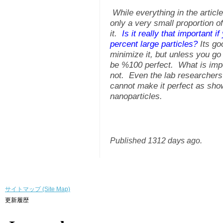
While everything in the article
only a very small proportion of
it.
Is it really that important i
percent large particles?
Its go
minimize it, but unless you go
be %100 perfect. What is impor
not. Even the lab researchers 
cannot make it perfect as sho
nanoparticles.
Published 1312 days ago.
サイトマップ (Site Map)
更新履歴