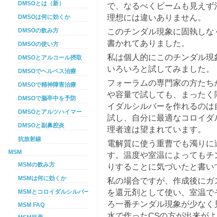
DMSOとは（新）
で、なるべくビームも見えず
理想には違いありません。
DMSOは何に効くか
このチンダル現象に固執しな
DMSOの飲み方
書かれてありました。
DMSOの使い方
私は個人的にこのチンダル現
DMSOとアルコール摂取
いろいろと試してみました。
DMSOでヘルペス治療
フォーラムの専門家の方たち
DMSOで精神障害治療
や容量で試しても、まったく
DMSOで脳卒中を予防
イダルシルバーを作れるのは
DMSOとアルツハイマー
試し、自分に最適なコロイダ
DMSOと副鼻腔炎
理者達は望まれています。
抗放射線
電解質に使う重曹でも濁りに
MSM
す。温度や室温によってもチ
MSMの飲み方
りすることに気づいたと書い
MSMは何に効くか
私の場合ですが、作成後にガ
を還元剤として使い、室温で
MSMとコロイダルシルバーを使った癌プロトコル
ろ一番チンダル現象が少なく
MSM FAQ
水で作ったCSの方が出来が