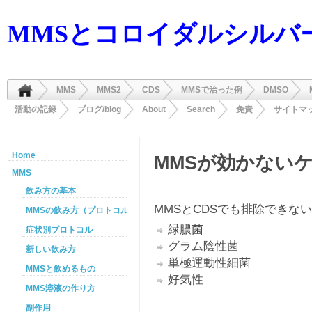
MMSとコロイダルシルバ
MMS
MMS2
CDS
MMSで治った例
DMSO
活動の記録
ブログ/blog
About
Search
免責
サイトマ
Home
MMSが効かない
MMS
飲み方の基本
MMSとCDSでも排除できな
MMSの飲み方（プロトコル）
緑膿菌
症状別プロトコル
グラム陰性菌
新しい飲み方
単極運動性細菌
MMSと飲めるもの
好気性
MMS溶液の作り方
副作用