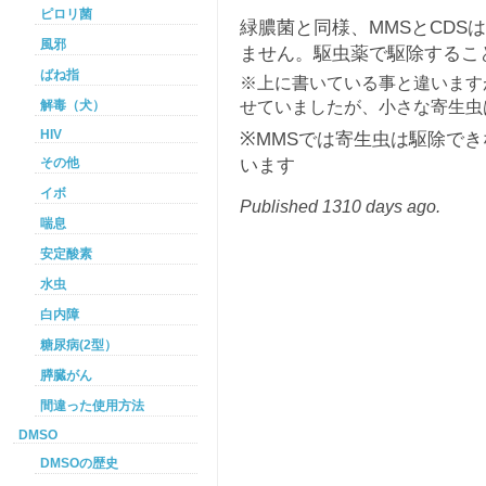
ピロリ菌
緑膿菌と同様、MMSとCDSは
風邪
ません。駆虫薬で駆除するこ
ばね指
※上に書いている事と違います
せていましたが、小さな寄生虫
解毒（犬）
HIV
※MMSでは寄生虫は駆除で
います
その他
イボ
Published 1310 days ago.
喘息
安定酸素
水虫
白内障
糖尿病(2型）
膵臓がん
間違った使用方法
DMSO
DMSOの歴史