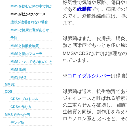
好気性で気道や尿路、傷口や
MMSを飲むと体の中で何が起こるか
である
緑膿菌
です。病院での
MMSが効かないケース
のです。嚢胞性繊維症は、肺
ます。
症状が改善されない場合
MMSは健康に害があるか
緑膿菌はまた、皮膚炎、腸炎
予防
熱と感染症でもっとも多い原
MMSと抗酸化物質
MMSやCDSだけでは無理な
MMSと腸内フローラ
れています。
MMSについてその他のこと
MMS 動画
※
コロイダルシルバー
は緑膿
MMS FAQ
MMS2
緑膿菌は通常、抗生物質であ
CDS
ジャイレースと呼ばれる酵素
CDSのプロトコル
の二重らせんを破壊し、 細菌
CDSの作り方
生物質と同様、副作用を考え
MMSで治った例
ロキノロン系と比べると、そ
デング熱