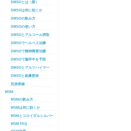
DMSOとは（新）
DMSOは何に効くか
DMSOの飲み方
DMSOの使い方
DMSOとアルコール摂取
DMSOでヘルペス治療
DMSOで精神障害治療
DMSOで脳卒中を予防
DMSOとアルツハイマー
DMSOと副鼻腔炎
抗放射線
MSM
MSMの飲み方
MSMは何に効くか
MSMとコロイダルシルバーを使った癌プロトコル
MSM FAQ