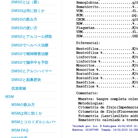
DMSOとは（新）
DMSOは何に効くか
DMSOの飲み方
DMSOの使い方
DMSOとアルコール摂取
DMSOでヘルペス治療
DMSOで精神障害治療
DMSOで脳卒中を予防
DMSOとアルツハイマー
DMSOと副鼻腔炎
抗放射線
MSM
MSMの飲み方
MSMは何に効くか
MSMとコロイダルシルバーを使った癌プロトコル
MSM FAQ