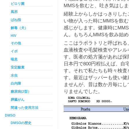
ピロリ菌
MMSを飲むと、吐き気はし
風邪
経験上からしかはっきりした
ばね指
い物が入った時にMMSを飲
感じがします。健康時にMM
解毒（犬）
ん。もちろんMMSを飲み始
HIV
ここはラボラトリと呼ばれる
その他
血液検査や毛髪検査やアレル
イボ
す。医者の処方箋があれば保
喘息
日本円で800円程払えば、
安定酸素
す。それで私たちも時々検査
水虫
す。最近はザッパーも使い健
白内障
ませんが、昔は数か月毎にし
りませんでした。
糖尿病(2型）
膵臓がん
間違った使用方法
DMSO
DMSOの歴史