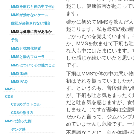
起こし、健康被害が起こって
MMSを飲むと体の中で何が起こるか
ます。
MMSが効かないケース
確かに初めてMMSを飲んだ
症状が改善されない場合
起こります。私も最初の数週
MMSは健康に害があるか
ごかったのを覚えています。
予防
か、MMSを飲ませて下痢も
MMSと抗酸化物質
な人も中にはたまにいます。1
MMSと腸内フローラ
した感じが続いていたと思い
です。
MMSについてその他のこと
下痢はMMSで体の中の悪い
MMS 動画
初はそれを疑っていましたが
MMS FAQ
す。というのも、普段健康な時
MMS2
が、下痢も吐き気もまったく
CDS
だと吐き気を感じますが、食後
CDSのプロトコル
しません（ですが基本は空腹
CDSの作り方
だからと言って、ジムハンブル
MMSで治った例
めていませんし危険です。一
デング熱
不思議なことに、何か体調が