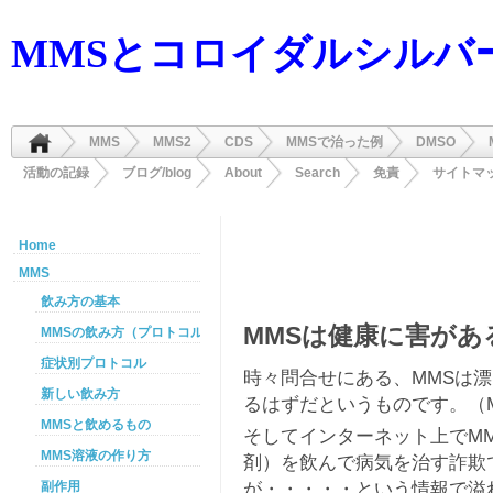
MMSとコロイダルシルバ
MMS
MMS2
CDS
MMSで治った例
DMSO
活動の記録
ブログ/blog
About
Search
免責
サイトマ
Home
MMS
飲み方の基本
MMSは健康に害があ
MMSの飲み方（プロトコル）
症状別プロトコル
時々問合せにある、MMSは
新しい飲み方
るはずだというものです。（
MMSと飲めるもの
そしてインターネット上でM
MMS溶液の作り方
剤）を飲んで病気を治す詐欺
が・・・・・という情報で溢
副作用