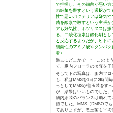
で把握し、その細菌が悪い方
の細菌を殺すという選択がで
性で悪いバクテリアは嫌気性
菌を酸素で殺すという主張が
アも好気性、ボツリヌスは嫌
る。二酸化塩素は酸化剤とし
と反応するようだが、ヒトに
細菌性のアミノ酸やタンパク
者）
過去にどこかで ↑ このよ
て、腸内フローラの検査を子
そして下の写真は、腸内フロ
も、私はMMSを1日に2時間
っとしてMMSが善玉菌をす
が、結果はいいものでした。
腸内細菌のバランスは崩れて
値でした。MMS（DMSOで
てありますが、悪玉菌も平均