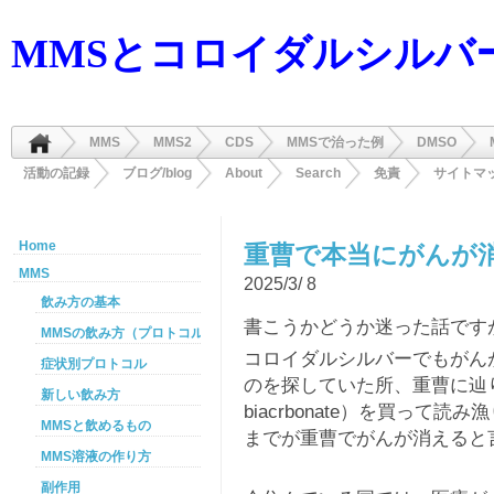
MMSとコロイダルシルバ
MMS
MMS2
CDS
MMSで治った例
DMSO
活動の記録
ブログ/blog
About
Search
免責
サイトマ
Home
重曹で本当にがんが
MMS
2025/3/ 8
飲み方の基本
書こうかどうか迷った話です
MMSの飲み方（プロトコル）
コロイダルシルバーでもがん
症状別プロトコル
のを探していた所、重曹に辿り
新しい飲み方
biacrbonate）を買っ
MMSと飲めるもの
までが重曹でがんが消えると
MMS溶液の作り方
副作用