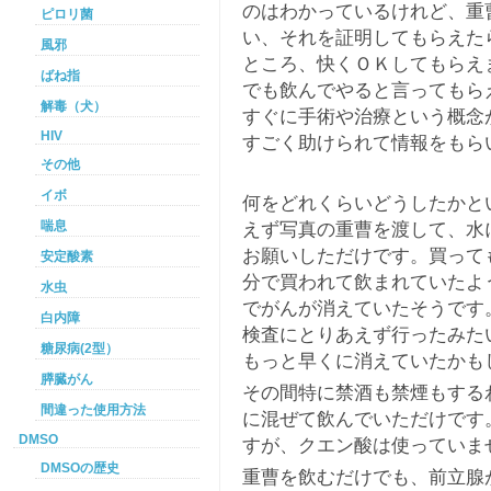
のはわかっているけれど、重
ピロリ菌
い、それを証明してもらえた
風邪
ところ、快くＯＫしてもらえ
ばね指
でも飲んでやると言ってもら
解毒（犬）
すぐに手術や治療という概念
HIV
すごく助けられて情報をもら
その他
イボ
何をどれくらいどうしたかと
えず写真の重曹を渡して、水
喘息
お願いしただけです。買って
安定酸素
分で買われて飲まれていたよ
水虫
でがんが消えていたそうです
白内障
検査にとりあえず行ったみた
糖尿病(2型）
もっと早くに消えていたかも
膵臓がん
その間特に禁酒も禁煙もする
間違った使用方法
に混ぜて飲んでいただけです
DMSO
すが、クエン酸は使っていま
DMSOの歴史
重曹を飲むだけでも、前立腺