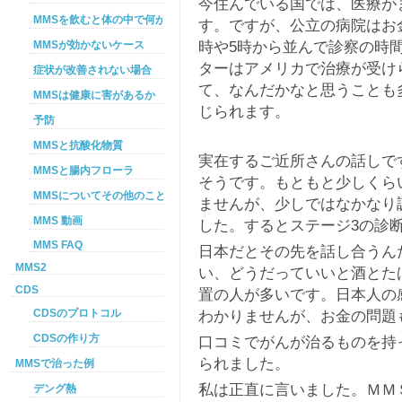
今住んでいる国では、医療が
MMSを飲むと体の中で何が起こるか
す。ですが、公立の病院はお
時や5時から並んで診察の時
MMSが効かないケース
ターはアメリカで治療が受け
症状が改善されない場合
て、なんだかなと思うことも
MMSは健康に害があるか
じられます。
予防
MMSと抗酸化物質
実在するご近所さんの話しで
MMSと腸内フローラ
そうです。もともと少しくら
MMSについてその他のこと
ませんが、少しではなかなり
MMS 動画
した。するとステージ3の診
MMS FAQ
日本だとその先を話し合うん
MMS2
い、どうだっていいと酒とた
CDS
置の人が多いです。日本人の
わかりませんが、お金の問題
CDSのプロトコル
CDSの作り方
口コミでがんが治るものを持
られました。
MMSで治った例
私は正直に言いました。ＭＭ
デング熱