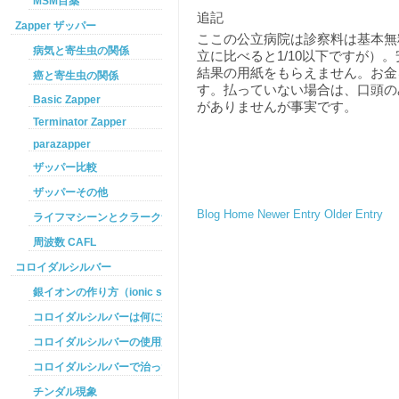
MSM目薬
追記
Zapper ザッパー
ここの公立病院は診察料は基本無
病気と寄生虫の関係
立に比べると1/10以下ですが）
結果の用紙をもらえません。お金
癌と寄生虫の関係
す。払っていない場合は、口頭の
Basic Zapper
がありませんが事実です。
Terminator Zapper
parazapper
ザッパー比較
ザッパーその他
Blog Home
Newer Entry
Older Entry
ライフマシーンとクラークザッパーの違い
周波数 CAFL
コロイダルシルバー
銀イオンの作り方（ionic silver ）
コロイダルシルバーは何に効くのか
コロイダルシルバーの使用方法
コロイダルシルバーで治った例
チンダル現象