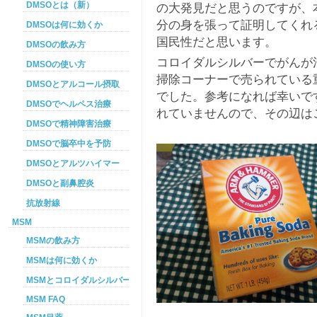
DMSOとは（新）
の大発見だと思うのですが、
分の身を張って証明してくれ
DMSOは何に効くか
国民性だと思います。
DMSOの飲み方
コロイダルシルバーでがんが
DMSOの使い方
掃除コーナーで売られている
DMSOとアルコール摂取
でした。参考になれば幸いで
DMSOでヘルペス治療
れていませんので、その辺は
DMSOで精神障害治療
DMSOで脳卒中を予防
DMSOとアルツハイマー
DMSOと副鼻腔炎
抗放射線
MSM
MSMの飲み方
MSMは何に効くか
MSMとコロイダルシルバーを使った癌プロトコル
MSM FAQ