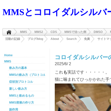
MMSとコロイダルシルバ
MMS
MMS2
CDS
MMSで治った例
DMSO
活動の記録
ブログ/blog
About
Search
免責
サイトマ
Home
コロイダルシルバー
MMS
2025/6/ 2
飲み方の基本
これ
も
実話です・・・・・。
MMSの飲み方（プロトコル）
猫に噛まれてひっかかれた手
症状別プロトコル
新しい飲み方
MMSと飲めるもの
MMS溶液の作り方
副作用