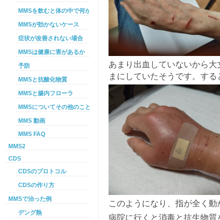
MMSを飲むと体の中で何が起こるか
MMSが効かないケース
症状が改善されない場合
MMSは健康に害があるか
あまり出血していないから大
予防
まにしていたそうです。する
MMSと抗酸化物質
MMSと腸内フローラ
MMSについてその他のこと
MMS 動画
MMS FAQ
MMS2
CDS
CDSのプロトコル
CDSの作り方
MMSで治った例
このようになり、指が全く動
デング熱
病院に行くと消毒と抗生物質