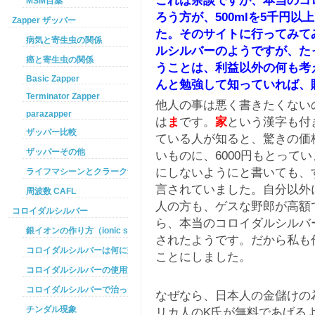
MSM目薬
ろう方が、500mlを5千円
Zapper ザッパー
た。そのサイトに行ってみて
病気と寄生虫の関係
ルシルバーのようですが、たっ
癌と寄生虫の関係
うことは、利益以外の何も考
Basic Zapper
んと勉強して知っていれば、
Terminator Zapper
他人の事は悪く書きたくない
parazapper
は
ま
です。
家
という漢字も付
ザッパー比較
ている人が知ると、驚きの価
ザッパーその他
いものに、6000円もとって
にしないようにと書いても、
ライフマシーンとクラークザッパーの違い
言されていました。自分以外
周波数 CAFL
人の方も、ゲスな野郎が高額
コロイダルシルバー
ら、本当のコロイダルシルバ
銀イオンの作り方（ionic silver ）
されたようです。だから私も
コロイダルシルバーは何に効くのか
ことにしました。
コロイダルシルバーの使用方法
コロイダルシルバーで治った例
なぜなら、日本人の金儲けの
チンダル現象
リカ人のK氏が無料であげる