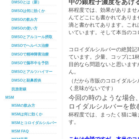
中の銀粒子濃度をあげ
DMSOとは（新）
杯程度では、効果がありませ
DMSOは何に効くか
んてどこにも書かれてありま
DMSOの飲み方
滴と書かれてあります。これ
DMSOの使い方
いています。そして本当のコ
DMSOとアルコール摂取
DMSOでヘルペス治療
コロイダルシルバーの絶賛記
DMSOで精神障害治療
ています。少量、コップに1
DMSOで脳卒中を予防
目的なら問題ないと思います
ん。
DMSOとアルツハイマー
（だから市販のコロイダルシ
DMSOと副鼻腔炎
く意味がないです）
抗放射線
今回の時のような場合、
MSM
ロイダルシルバーを飲
MSMの飲み方
杯程度では、まったく猫に噛
MSMは何に効くか
す。
MSMとコロイダルシルバーを使った癌プロトコル
MSM FAQ
これは余談ですが、本当のコ