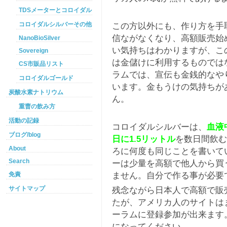
TDSメーターとコロイダルシルバー
この方以外にも、作り方を手
コロイダルシルバーその他
信ながなくなり、高額販売始
NanoBioSilver
い気持ちはわかりますが、こ
Sovereign
は金儲けに利用するものでは
CS市販品リスト
ラムでは、宣伝も金銭的なや
コロイダルゴールド
います。金もうけの気持ちが
炭酸水素ナトリウム
ん。
重曹の飲み方
活動の記録
コロイダルシルバーは、
血液
ブログ/blog
日に1.5リットル
を数日間飲む
About
ろに何度も同じことを書いて
Search
ーは少量を高額で他人から買
ません。自分で作る事が必要
免責
残念ながら日本人で高額で販
サイトマップ
たが、アメリカ人のサイトは
ーラムに登録参加が出来ます
になってください。