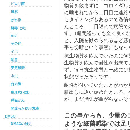
ピロリ菌
物質を飲まずに、コロイダル
に噛まれてから二日目に連絡
風邪
もタイミングもあるので過信
ばね指
たところ、二日遅れで病院で
解毒（犬）
す。1週間経っても全く良く
HIV
と、入院を勧められるほど悪
その他
手を切断という事態にもなっ
イボ
抗生物質を飲んでいたのに何
喘息
生物質を飲んで耐性が出来て
安定酸素
ず、毎日抗生物質と一緒に少
状態だったそうです。
水虫
耐性が付いていたことがわか
白内障
膿出しに通い始めたところ、
糖尿病(2型）
が、まだ指先が曲がらないそ
膵臓がん
間違った使用方法
この事からも、少量の
DMSO
ような細菌感染では足
DMSOの歴史