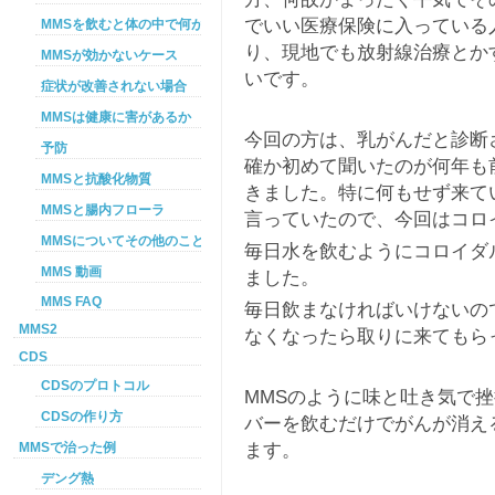
でいい医療保険に入っている
MMSを飲むと体の中で何が起こるか
り、現地でも放射線治療とか
MMSが効かないケース
いです。
症状が改善されない場合
MMSは健康に害があるか
今回の方は、乳がんだと診断
予防
確か初めて聞いたのが何年も
MMSと抗酸化物質
きました。特に何もせず来て
MMSと腸内フローラ
言っていたので、今回はコロ
MMSについてその他のこと
毎日水を飲むようにコロイダ
MMS 動画
ました。
MMS FAQ
毎日飲まなければいけないの
MMS2
なくなったら取りに来てもら
CDS
CDSのプロトコル
MMSのように味と吐き気で
CDSの作り方
バーを飲むだけでがんが消え
ます。
MMSで治った例
デング熱