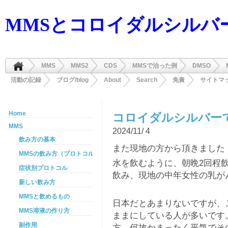
MMSとコロイダルシルバ
MMS
MMS2
CDS
MMSで治った例
DMSO
活動の記録
ブログ/blog
About
Search
免責
サイトマ
Home
コロイダルシルバー
MMS
2024/11/ 4
飲み方の基本
また現地の方から頂きました
MMSの飲み方（プロトコル）
水を飲むように、朝晩2回程
症状別プロトコル
飲み、現地の中年女性の乳が
新しい飲み方
MMSと飲めるもの
日本だとあまりないですが、
MMS溶液の作り方
ままにしている人が多いです
副作用
方、何故かまったく平気でそ