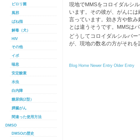
現地でMMSをコロイダルシ
ピロリ菌
います。その彼が、がんには
風邪
言っています。効き方や飲み
ばね指
とは違うそうです。MMSは
解毒（犬）
どうしてコロイダルシルバー
HIV
が、現地の数名の方がそれを
その他
イボ
喘息
Blog Home
Newer Entry
Older Entry
安定酸素
水虫
白内障
糖尿病(2型）
膵臓がん
間違った使用方法
DMSO
DMSOの歴史