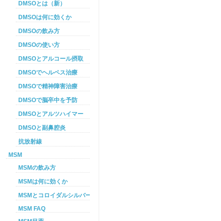
DMSOとは（新）
DMSOは何に効くか
DMSOの飲み方
DMSOの使い方
DMSOとアルコール摂取
DMSOでヘルペス治療
DMSOで精神障害治療
DMSOで脳卒中を予防
DMSOとアルツハイマー
DMSOと副鼻腔炎
抗放射線
MSM
MSMの飲み方
MSMは何に効くか
MSMとコロイダルシルバーを使った癌プロトコル
MSM FAQ