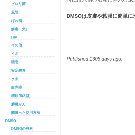
ピロリ菌
風邪
DMSOは皮膚や粘膜に簡単に
ばね指
解毒（犬）
HIV
その他
イボ
Published 1308 days ago.
喘息
安定酸素
水虫
白内障
糖尿病(2型）
膵臓がん
間違った使用方法
DMSO
DMSOの歴史