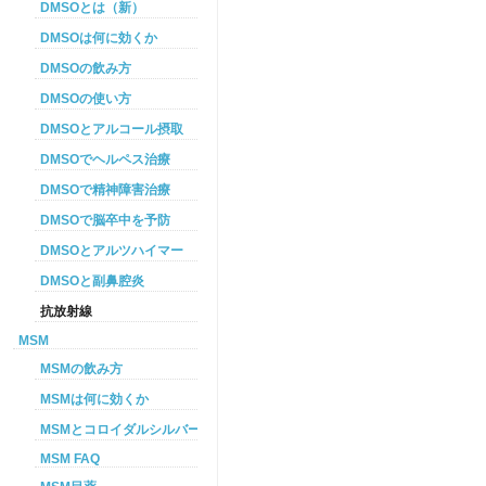
DMSOとは（新）
DMSOは何に効くか
DMSOの飲み方
DMSOの使い方
DMSOとアルコール摂取
DMSOでヘルペス治療
DMSOで精神障害治療
DMSOで脳卒中を予防
DMSOとアルツハイマー
DMSOと副鼻腔炎
抗放射線
MSM
MSMの飲み方
MSMは何に効くか
MSMとコロイダルシルバーを使った癌プロトコル
MSM FAQ