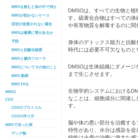
MMSを飲むと体の中で何が起こるか
DMSOは、すべての生物と
MMSが効かないケース
す。硫黄化合物はすべての体
症状が改善されない場合
や有害物質を解毒するのに関
MMSは健康に害があるか
予防
身体のデトックス能力と抗酸
時代には必要不可欠なものと
MMSと抗酸化物質
MMSと腸内フローラ
DMSOは生体組織にダメー
MMSについてその他のこと
まで生じさせます。
MMS 動画
MMS FAQ
生物学的システムにおけるD
MMS2
なことは、細胞成分に関連し
CDS
す。
CDSのプロトコル
CDSの作り方
脳や体の悪い部分を治癒する
MMSで治った例
特性があり、水分は感染を促
デング熱
特性は火傷の治療に偉大な威